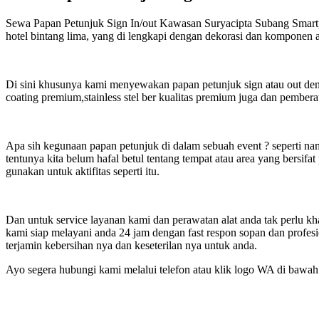
Sewa Papan Petunjuk Sign In/out Kawasan Suryacipta Subang Smartpol
hotel bintang lima, yang di lengkapi dengan dekorasi dan komponen a
Di sini khusunya kami menyewakan papan petunjuk sign atau out deng
coating premium,stainless stel ber kualitas premium juga dan pember
Apa sih kegunaan papan petunjuk di dalam sebuah event ? seperti nam
tentunya kita belum hafal betul tentang tempat atau area yang bersifat
gunakan untuk aktifitas seperti itu.
Dan untuk service layanan kami dan perawatan alat anda tak perlu kh
kami siap melayani anda 24 jam dengan fast respon sopan dan profes
terjamin kebersihan nya dan keseterilan nya untuk anda.
Ayo segera hubungi kami melalui telefon atau klik logo WA di bawah