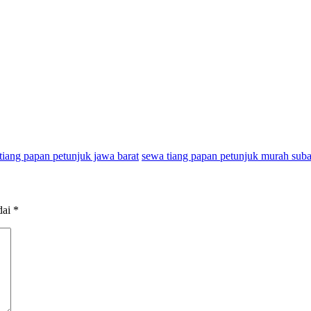
tiang papan petunjuk jawa barat
sewa tiang papan petunjuk murah sub
dai
*