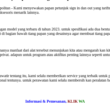
itan - Kami menyewakan papan petunjuk sign in dan out yang tarifnya
ksesoris menarik lainnya.
an model yang terbaru di tahun 2023. untuk spesifikasi ada dua bentuk
at di bagian bawah tiang papan yang desainnya agar membuat tiang papan
anya manfaat dari alat tersebut menunjukan kita atau mengarah kan ki
 privat. adapun untuk program atau aktifitas penting lainnya seperti unt
awatir tentang itu, kami selalu memberikan service yang terbaik untuk
ional tentunya. untuk perawatan kami selalu membersih kan peralatan
Informasi & Pemesanan,
KLIK
WA