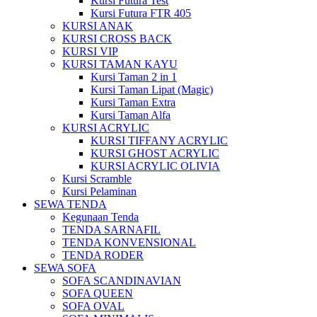
Kursi Futura Test
Kursi Futura FTR 405
KURSI ANAK
KURSI CROSS BACK
KURSI VIP
KURSI TAMAN KAYU
Kursi Taman 2 in 1
Kursi Taman Lipat (Magic)
Kursi Taman Extra
Kursi Taman Alfa
KURSI ACRYLIC
KURSI TIFFANY ACRYLIC
KURSI GHOST ACRYLIC
KURSI ACRYLIC OLIVIA
Kursi Scramble
Kursi Pelaminan
SEWA TENDA
Kegunaan Tenda
TENDA SARNAFIL
TENDA KONVENSIONAL
TENDA RODER
SEWA SOFA
SOFA SCANDINAVIAN
SOFA QUEEN
SOFA OVAL