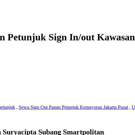
n Petunjuk Sign In/out Kawasan
petunjuk
,
Sewa Sign Out Papan Petunjuk Kemayoran Jakarta Pusat
,
U
 Suryacipta Subang Smartpolitan