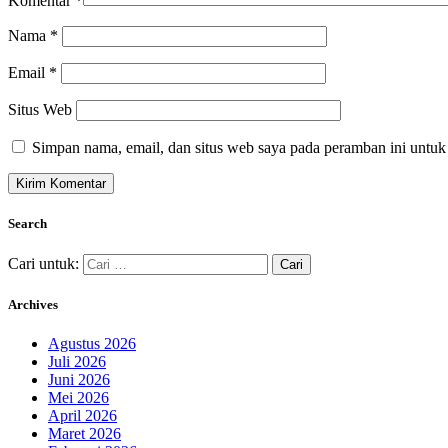
Komentar
*
Nama
*
Email
*
Situs Web
Simpan nama, email, dan situs web saya pada peramban ini untuk
Search
Cari untuk:
Archives
Agustus 2026
Juli 2026
Juni 2026
Mei 2026
April 2026
Maret 2026