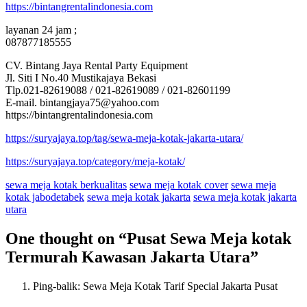
https://bintangrentalindonesia.com
layanan 24 jam ;
087877185555
CV. Bintang Jaya Rental Party Equipment
Jl. Siti I No.40 Mustikajaya Bekasi
Tlp.021-82619088 / 021-82619089 / 021-82601199
E-mail. bintangjaya75@yahoo.com
https://bintangrentalindonesia.com
https://suryajaya.top/tag/sewa-meja-kotak-jakarta-utara/
https://suryajaya.top/category/meja-kotak/
sewa meja kotak berkualitas
sewa meja kotak cover
sewa meja
kotak jabodetabek
sewa meja kotak jakarta
sewa meja kotak jakarta
utara
One thought on “
Pusat Sewa Meja kotak
Termurah Kawasan Jakarta Utara
”
Ping-balik: Sewa Meja Kotak Tarif Special Jakarta Pusat