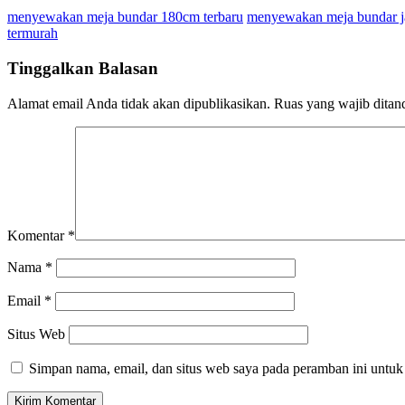
menyewakan meja bundar 180cm terbaru
menyewakan meja bundar j
termurah
Tinggalkan Balasan
Alamat email Anda tidak akan dipublikasikan.
Ruas yang wajib ditan
Komentar
*
Nama
*
Email
*
Situs Web
Simpan nama, email, dan situs web saya pada peramban ini untuk