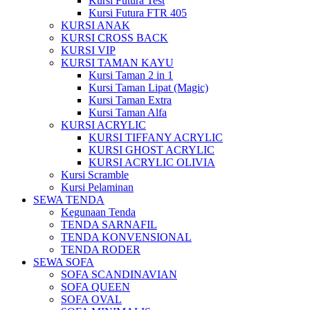
Kursi Futura Test
Kursi Futura FTR 405
KURSI ANAK
KURSI CROSS BACK
KURSI VIP
KURSI TAMAN KAYU
Kursi Taman 2 in 1
Kursi Taman Lipat (Magic)
Kursi Taman Extra
Kursi Taman Alfa
KURSI ACRYLIC
KURSI TIFFANY ACRYLIC
KURSI GHOST ACRYLIC
KURSI ACRYLIC OLIVIA
Kursi Scramble
Kursi Pelaminan
SEWA TENDA
Kegunaan Tenda
TENDA SARNAFIL
TENDA KONVENSIONAL
TENDA RODER
SEWA SOFA
SOFA SCANDINAVIAN
SOFA QUEEN
SOFA OVAL