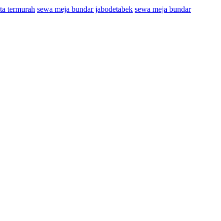
sta termurah
sewa meja bundar jabodetabek
sewa meja bundar