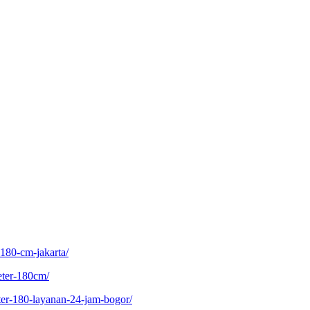
180-cm-jakarta/
eter-180cm/
eter-180-layanan-24-jam-bogor/