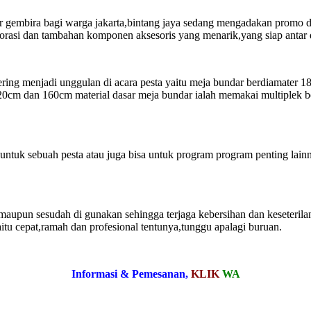
embira bagi warga jakarta,bintang jaya sedang mengadakan promo di bu
rasi dan tambahan komponen aksesoris yang menarik,yang siap antar d
g sering menjadi unggulan di acara pesta yaitu meja bundar berdiamat
20cm dan 160cm material dasar meja bundar ialah memakai multiplek b
n untuk sebuah pesta atau juga bisa untuk program program penting lain
maupun sesudah di gunakan sehingga terjaga kebersihan dan keseteril
itu cepat,ramah dan profesional tentunya,tunggu apalagi buruan.
Informasi & Pemesanan,
KLIK
WA