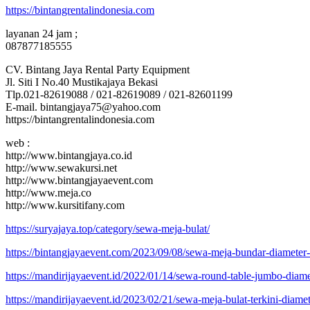
https://bintangrentalindonesia.com
layanan 24 jam ;
087877185555
CV. Bintang Jaya Rental Party Equipment
Jl. Siti I No.40 Mustikajaya Bekasi
Tlp.021-82619088 / 021-82619089 / 021-82601199
E-mail. bintangjaya75@yahoo.com
https://bintangrentalindonesia.com
web :
http://www.bintangjaya.co.id
http://www.sewakursi.net
http://www.bintangjayaevent.com
http://www.meja.co
http://www.kursitifany.com
https://suryajaya.top/category/sewa-meja-bulat/
https://bintangjayaevent.com/2023/09/08/sewa-meja-bundar-diameter-
https://mandirijayaevent.id/2022/01/14/sewa-round-table-jumbo-diam
https://mandirijayaevent.id/2023/02/21/sewa-meja-bulat-terkini-diam