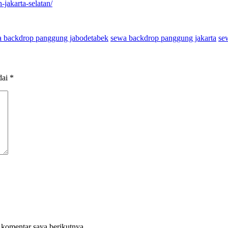
jakarta-selatan/
 backdrop panggung jabodetabek
sewa backdrop panggung jakarta
se
dai
*
 komentar saya berikutnya.