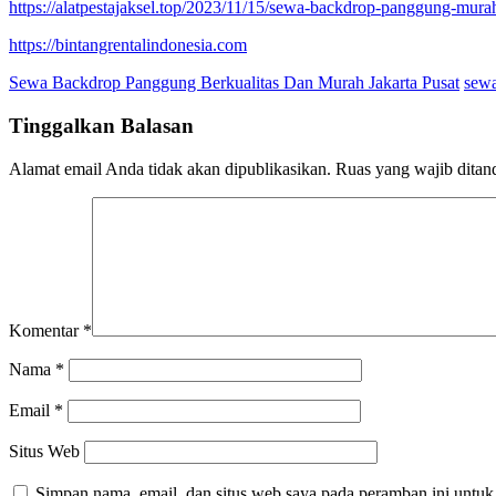
https://alatpestajaksel.top/2023/11/15/sewa-backdrop-panggung-murah-
https://bintangrentalindonesia.com
Sewa Backdrop Panggung Berkualitas Dan Murah Jakarta Pusat
sewa
Tinggalkan Balasan
Alamat email Anda tidak akan dipublikasikan.
Ruas yang wajib ditan
Komentar
*
Nama
*
Email
*
Situs Web
Simpan nama, email, dan situs web saya pada peramban ini untuk