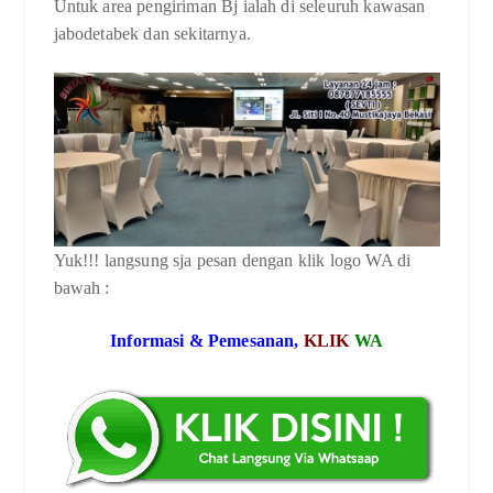
Untuk area pengiriman Bj ialah di seleuruh kawasan
jabodetabek dan sekitarnya.
Yuk!!! langsung sja pesan dengan klik logo WA di
bawah :
Informasi & Pemesanan,
KLIK
WA