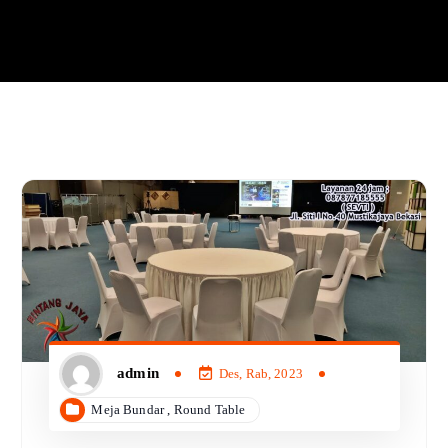
admin
Des, Rab, 2023
Meja Bundar
,
Round Table