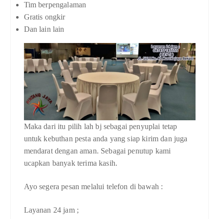
Tim berpengalaman
Gratis ongkir
Dan lain lain
Maka dari itu pilih lah bj sebagai penyuplai tetap
untuk kebuthan pesta anda yang siap kirim dan juga
mendarat dengan aman. Sebagai penutup kami
ucapkan banyak terima kasih.
Ayo segera pesan melalui telefon di bawah :
Layanan 24 jam ;