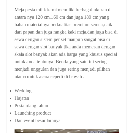
Meja pesta milik kami memiliki berbagai ukuran di
antara nya 120 cm,160 cm dan juga 180 cm yang
bahan materialnya berkualitas premium semua,naik
dari papan dan juga rangka kaki meja,dan juga bisa di
sewa dengan sistem per set maupun sangat bisa di
sewa dengan slot banyak,jika anda memesan dengan
skala slot banyak akan ada harga yang khusus special
untuk anda tentunya. Benda yang satu ini sering
menjadi unggulan dan juga sering menjadi pilihan
utama untuk acara seperti di bawah :
Wedding
Hajatan
Pesta ulang tahun
Launching product
Dan event besar lainnya