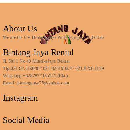
About Us
We are the CV Bintang Jaya Party Equipment Rentals
Bintang Jaya Rental
Jl. Siti 1 No.40 MustikaJaya Bekasi
Tlp.021-82.619088 / 021-8261908.9 / 021-8260.1199
Whastapp +6287877185555 (Eko)
Email : bintangjaya75@yahoo.com
Instagram
Social Media