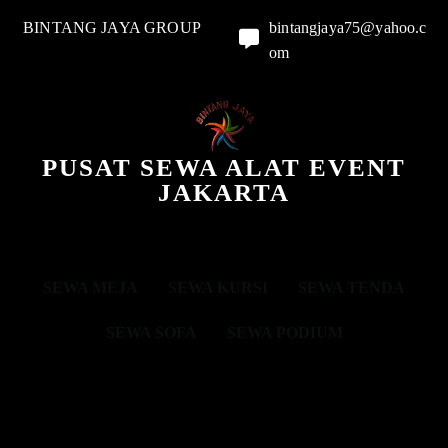
BINTANG JAYA GROUP
bintangjaya75@yahoo.c
om
PUSAT SEWA ALAT EVENT
JAKARTA
SEWA MEJA
SEWA KURSI
SEWA TENDA
SEWA SOFA
SEWA PODIUM