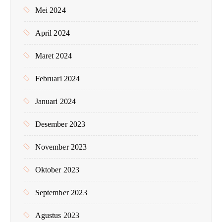
Mei 2024
April 2024
Maret 2024
Februari 2024
Januari 2024
Desember 2023
November 2023
Oktober 2023
September 2023
Agustus 2023