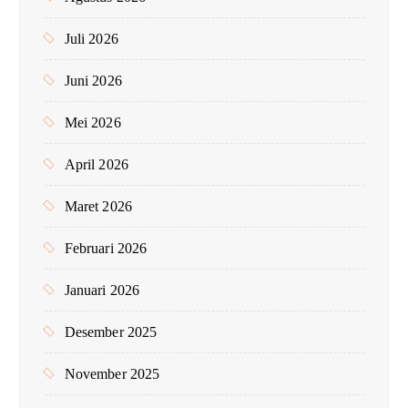
k
:
Juli 2026
Juni 2026
Mei 2026
April 2026
Maret 2026
Februari 2026
Januari 2026
Desember 2025
November 2025