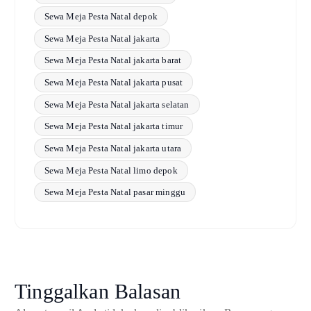
Sewa Meja Pesta Natal depok
Sewa Meja Pesta Natal jakarta
Sewa Meja Pesta Natal jakarta barat
Sewa Meja Pesta Natal jakarta pusat
Sewa Meja Pesta Natal jakarta selatan
Sewa Meja Pesta Natal jakarta timur
Sewa Meja Pesta Natal jakarta utara
Sewa Meja Pesta Natal limo depok
Sewa Meja Pesta Natal pasar minggu
Tinggalkan Balasan