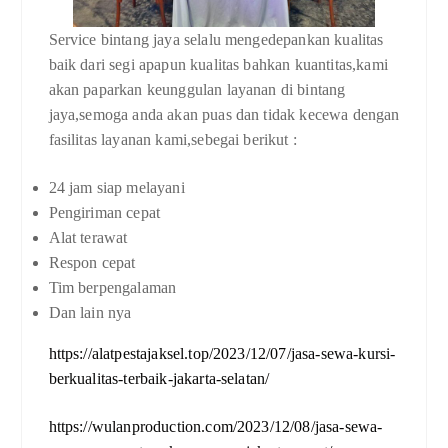
Service bintang jaya selalu mengedepankan kualitas
baik dari segi apapun kualitas bahkan kuantitas,kami
akan paparkan keunggulan layanan di bintang
jaya,semoga anda akan puas dan tidak kecewa dengan
fasilitas layanan kami,sebegai berikut :
24 jam siap melayani
Pengiriman cepat
Alat terawat
Respon cepat
Tim berpengalaman
Dan lain nya
https://alatpestajaksel.top/2023/12/07/jasa-sewa-kursi-
berkualitas-terbaik-jakarta-selatan/
https://wulanproduction.com/2023/12/08/jasa-sewa-