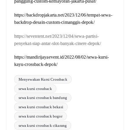
panggung-custom-kemayoran-jakarta-pusat/
https://backdropjakarta.net/2023/12/06/tempat-sewa-
backdrop-desain-custom-cimanggis-depok/
https://seventent.net/2023/12/04/sewa-partisi-
penyekat-siap-antar-slot-banyak-cinere-depok/
https://mandirijayaevent.id/2022/08/02/sewa-kursi-
kayu-crossback-depok/
Menyewakan Kursi Crossback
sewa kursi crossback
sewa kursi crossback bandung
sewa kursi crossback bekasi
sewa kursi crossback bogor
sewa kursi crossback cikarang