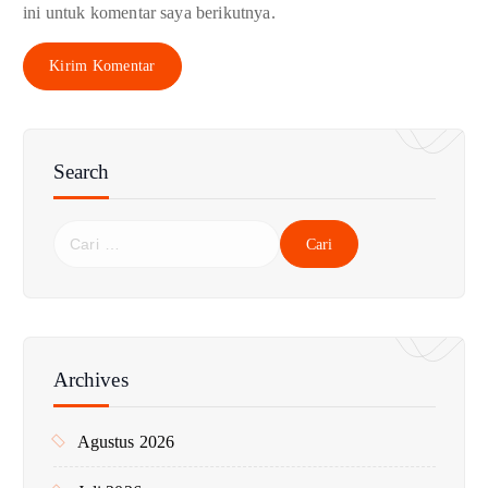
ini untuk komentar saya berikutnya.
Search
C
a
r
i
u
n
Archives
t
u
Agustus 2026
k
: