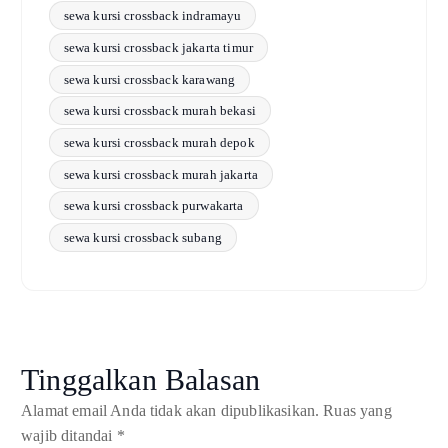
sewa kursi crossback indramayu
sewa kursi crossback jakarta timur
sewa kursi crossback karawang
sewa kursi crossback murah bekasi
sewa kursi crossback murah depok
sewa kursi crossback murah jakarta
sewa kursi crossback purwakarta
sewa kursi crossback subang
Tinggalkan Balasan
Alamat email Anda tidak akan dipublikasikan.
Ruas yang
wajib ditandai
*