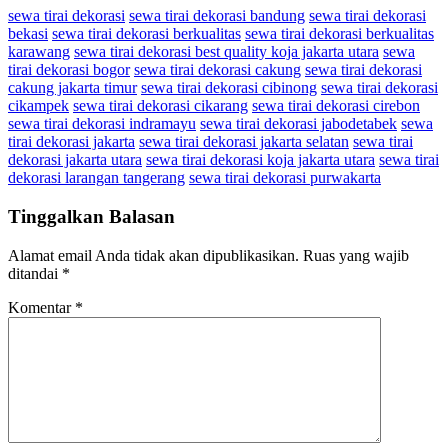
sewa tirai dekorasi
sewa tirai dekorasi bandung
sewa tirai dekorasi
bekasi
sewa tirai dekorasi berkualitas
sewa tirai dekorasi berkualitas
karawang
sewa tirai dekorasi best quality koja jakarta utara
sewa
tirai dekorasi bogor
sewa tirai dekorasi cakung
sewa tirai dekorasi
cakung jakarta timur
sewa tirai dekorasi cibinong
sewa tirai dekorasi
cikampek
sewa tirai dekorasi cikarang
sewa tirai dekorasi cirebon
sewa tirai dekorasi indramayu
sewa tirai dekorasi jabodetabek
sewa
tirai dekorasi jakarta
sewa tirai dekorasi jakarta selatan
sewa tirai
dekorasi jakarta utara
sewa tirai dekorasi koja jakarta utara
sewa tirai
dekorasi larangan tangerang
sewa tirai dekorasi purwakarta
Tinggalkan Balasan
Alamat email Anda tidak akan dipublikasikan.
Ruas yang wajib
ditandai
*
Komentar
*