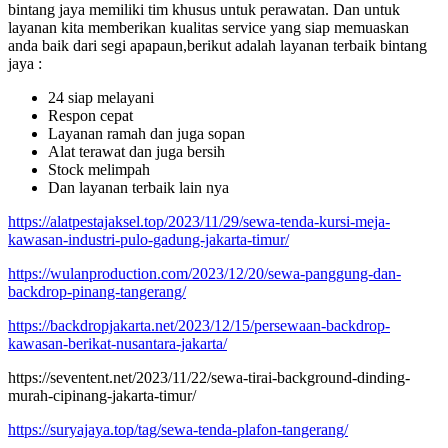
bintang jaya memiliki tim khusus untuk perawatan. Dan untuk
layanan kita memberikan kualitas service yang siap memuaskan
anda baik dari segi apapaun,berikut adalah layanan terbaik bintang
jaya :
24 siap melayani
Respon cepat
Layanan ramah dan juga sopan
Alat terawat dan juga bersih
Stock melimpah
Dan layanan terbaik lain nya
https://alatpestajaksel.top/2023/11/29/sewa-tenda-kursi-meja-
kawasan-industri-pulo-gadung-jakarta-timur/
https://wulanproduction.com/2023/12/20/sewa-panggung-dan-
backdrop-pinang-tangerang/
https://backdropjakarta.net/2023/12/15/persewaan-backdrop-
kawasan-berikat-nusantara-jakarta/
https://seventent.net/2023/11/22/sewa-tirai-background-dinding-
murah-cipinang-jakarta-timur/
https://suryajaya.top/tag/sewa-tenda-plafon-tangerang/