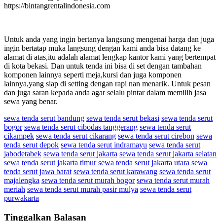
https://bintangrentalindonesia.com
Untuk anda yang ingin bertanya langsung mengenai harga dan juga
ingin bertatap muka langsung dengan kami anda bisa datang ke
alamat di atas,itu adalah alamat lengkap kantor kami yang bertempat
di kota bekasi. Dan untuk tenda ini bisa di set dengan tambahan
komponen lainnya seperti meja,kursi dan juga komponen
lainnya,yang siap di setting dengan rapi nan menarik. Untuk pesan
dan juga saran kepada anda agar selalu pintar dalam memilih jasa
sewa yang benar.
sewa tenda serut bandung
sewa tenda serut bekasi
sewa tenda serut
bogor
sewa tenda serut cibodas tanggerang
sewa tenda serut
cikampek
sewa tenda serut cikarang
sewa tenda serut cirebon
sewa
tenda serut depok
sewa tenda serut indramayu
sewa tenda serut
jabodetabek
sewa tenda serut jakarta
sewa tenda serut jakarta selatan
sewa tenda serut jakarta timur
sewa tenda serut jakarta utara
sewa
tenda serut jawa barat
sewa tenda serut karawang
sewa tenda serut
majalengka
sewa tenda serut murah bogor
sewa tenda serut murah
meriah
sewa tenda serut murah pasir mulya
sewa tenda serut
purwakarta
Tinggalkan Balasan