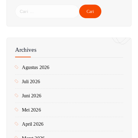
C
a
r
i
u
n
Archives
t
u
Agustus 2026
k
:
Juli 2026
Juni 2026
Mei 2026
April 2026