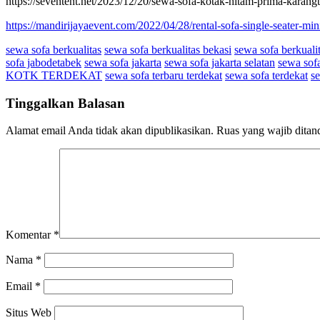
https://seventent.net/2023/12/20/sewa-sofa-kotak-hitam-prima-karang
https://mandirijayaevent.com/2022/04/28/rental-sofa-single-seater-min
sewa sofa berkualitas
sewa sofa berkualitas bekasi
sewa sofa berkuali
sofa jabodetabek
sewa sofa jakarta
sewa sofa jakarta selatan
sewa sofa
KOTK TERDEKAT
sewa sofa terbaru terdekat
sewa sofa terdekat
se
Tinggalkan Balasan
Alamat email Anda tidak akan dipublikasikan.
Ruas yang wajib ditan
Komentar
*
Nama
*
Email
*
Situs Web