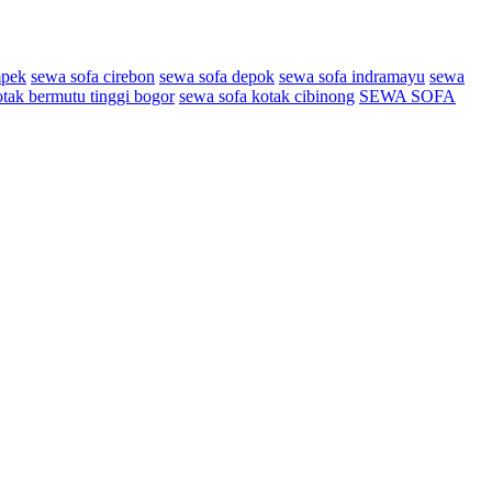
mpek
sewa sofa cirebon
sewa sofa depok
sewa sofa indramayu
sewa
otak bermutu tinggi bogor
sewa sofa kotak cibinong
SEWA SOFA