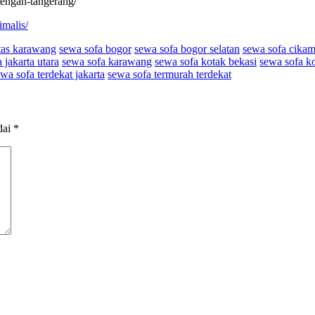
tengah-tangerang/
imalis/
tas karawang
sewa sofa bogor
sewa sofa bogor selatan
sewa sofa cika
 jakarta utara
sewa sofa karawang
sewa sofa kotak bekasi
sewa sofa k
wa sofa terdekat jakarta
sewa sofa termurah terdekat
dai
*