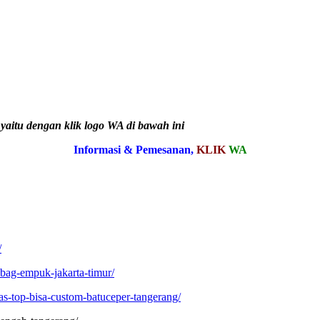
 yaitu dengan klik logo WA di bawah ini
Informasi & Pemesanan,
KLIK
WA
/
bag-empuk-jakarta-timur/
tas-top-bisa-custom-batuceper-tangerang/