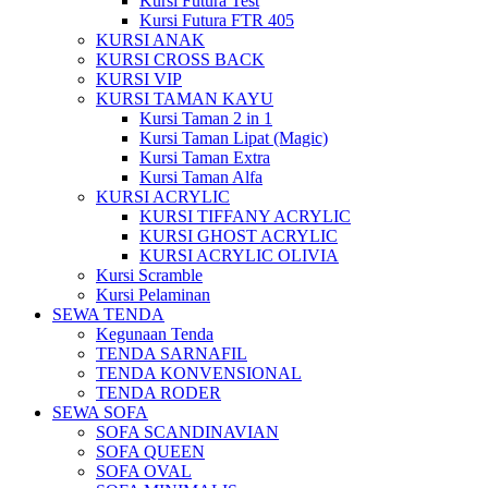
Kursi Futura Test
Kursi Futura FTR 405
KURSI ANAK
KURSI CROSS BACK
KURSI VIP
KURSI TAMAN KAYU
Kursi Taman 2 in 1
Kursi Taman Lipat (Magic)
Kursi Taman Extra
Kursi Taman Alfa
KURSI ACRYLIC
KURSI TIFFANY ACRYLIC
KURSI GHOST ACRYLIC
KURSI ACRYLIC OLIVIA
Kursi Scramble
Kursi Pelaminan
SEWA TENDA
Kegunaan Tenda
TENDA SARNAFIL
TENDA KONVENSIONAL
TENDA RODER
SEWA SOFA
SOFA SCANDINAVIAN
SOFA QUEEN
SOFA OVAL