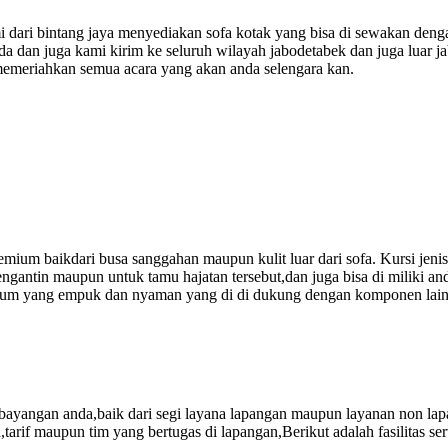
 dari bintang jaya menyediakan sofa kotak yang bisa di sewakan denga
nda dan juga kami kirim ke seluruh wilayah jabodetabek dan juga luar 
 memeriahkan semua acara yang akan anda selengara kan.
mium baikdari busa sanggahan maupun kulit luar dari sofa. Kursi jenis
gantin maupun untuk tamu hajatan tersebut,dan juga bisa di miliki and
 premium yang empuk dan nyaman yang di di dukung dengan komponen lai
angan anda,baik dari segi layana lapangan maupun layanan non lapanga
tarif maupun tim yang bertugas di lapangan,Berikut adalah fasilitas ser