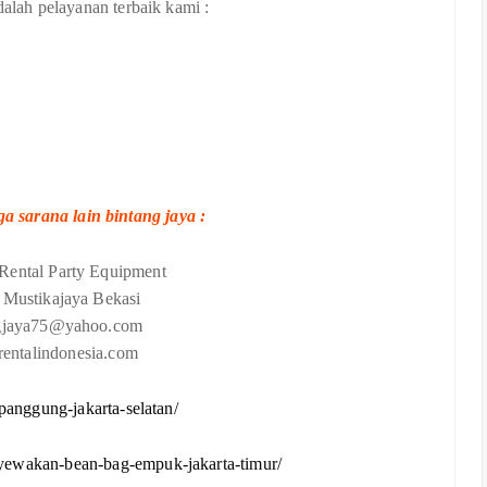
dalah pelayanan terbaik kami :
a sarana lain bintang jaya :
Rental Party Equipment
40 Mustikajaya Bekasi
ngjaya75@yahoo.com
grentalindonesia.com
-panggung-jakarta-selatan/
nyewakan-bean-bag-empuk-jakarta-timur/