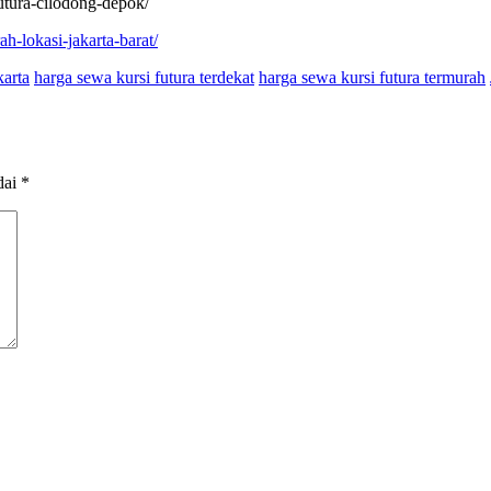
futura-cilodong-depok/
h-lokasi-jakarta-barat/
karta
harga sewa kursi futura terdekat
harga sewa kursi futura termurah
dai
*