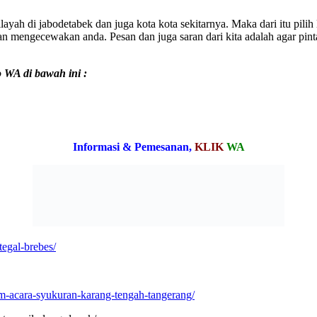
ayah di jabodetabek dan juga kota kota sekitarnya. Maka dari itu pilih
an mengecewakan anda. Pesan dan juga saran dari kita adalah agar pin
o WA di bawah ini :
Informasi & Pemesanan,
KLIK
WA
tegal-brebes/
om-acara-syukuran-karang-tengah-tangerang/