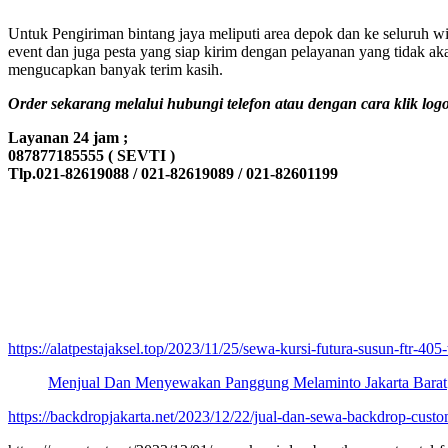
Untuk Pengiriman bintang jaya meliputi area depok dan ke seluruh wil
event dan juga pesta yang siap kirim dengan pelayanan yang tidak ak
mengucapkan banyak terim kasih.
Order sekarang melalui hubungi telefon atau dengan cara klik log
Layanan 24 jam ;
087877185555 ( SEVTI )
Tlp.021-82619088 / 021-82619089 / 021-82601199
https://alatpestajaksel.top/2023/11/25/sewa-kursi-futura-susun-ftr-405-
Menjual Dan Menyewakan Panggung Melaminto Jakarta Barat
https://backdropjakarta.net/2023/12/22/jual-dan-sewa-backdrop-cust