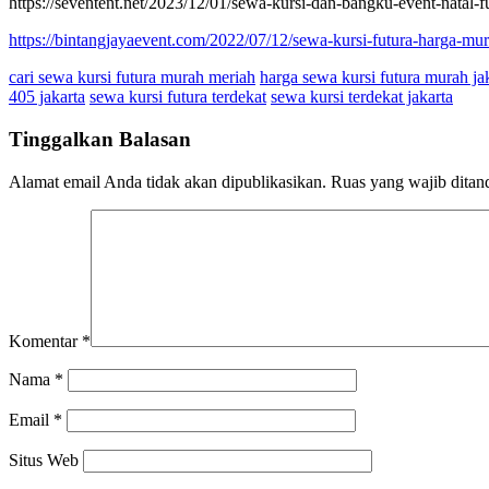
https://seventent.net/2023/12/01/sewa-kursi-dan-bangku-event-natal-
https://bintangjayaevent.com/2022/07/12/sewa-kursi-futura-harga-mura
cari sewa kursi futura murah meriah
harga sewa kursi futura murah ja
405 jakarta
sewa kursi futura terdekat
sewa kursi terdekat jakarta
Tinggalkan Balasan
Alamat email Anda tidak akan dipublikasikan.
Ruas yang wajib ditan
Komentar
*
Nama
*
Email
*
Situs Web