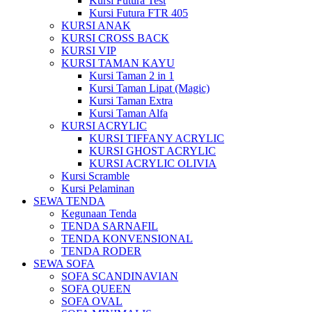
Kursi Futura Test
Kursi Futura FTR 405
KURSI ANAK
KURSI CROSS BACK
KURSI VIP
KURSI TAMAN KAYU
Kursi Taman 2 in 1
Kursi Taman Lipat (Magic)
Kursi Taman Extra
Kursi Taman Alfa
KURSI ACRYLIC
KURSI TIFFANY ACRYLIC
KURSI GHOST ACRYLIC
KURSI ACRYLIC OLIVIA
Kursi Scramble
Kursi Pelaminan
SEWA TENDA
Kegunaan Tenda
TENDA SARNAFIL
TENDA KONVENSIONAL
TENDA RODER
SEWA SOFA
SOFA SCANDINAVIAN
SOFA QUEEN
SOFA OVAL