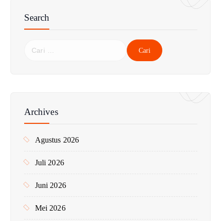
Search
C
a
r
i
u
n
Archives
t
u
Agustus 2026
k
:
Juli 2026
Juni 2026
Mei 2026