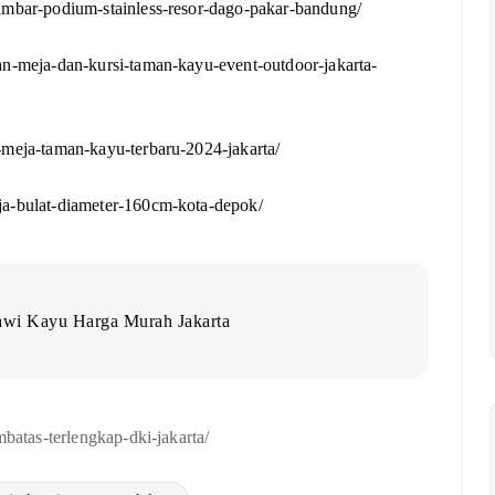
imbar-podium-stainless-resor-dago-pakar-bandung/
an-meja-dan-kursi-taman-kayu-event-outdoor-jakarta-
-meja-taman-kayu-terbaru-2024-jakarta/
ja-bulat-diameter-160cm-kota-depok/
awi Kayu Harga Murah Jakarta
mbatas-terlengkap-dki-jakarta/