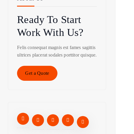
Ready To Start
Work With Us?
Felis consequat magnis est fames sagittis
ultrices placerat sodales porttitor quisque.
Get a Quote