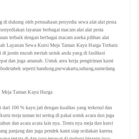
ng di dukung oleh perusahaan penyedia sewa alat alat pesta
menyediakan layanan berbagai macam alat alat pesta
an terbaik dengan berbagai macam aneka pilihan alat
dalah Layanan Sewa Kursi Meja Taman Kayu Harga Terbaru
 di jamin murah meriah untuk anda yang di fasilitasi
epat dan juga amanah. Untuk area kerja pengiriman kami
r jabodetabek seperti bandung,purwakarta,subang,sumedang
 dari 100 % kayu jati dengan kualitas yang terkenal dan
kursi meja taman ini sering di pakai untuk acara dan juga
 tahun dan acara acara lain nya. Tentu nya meja dan kursi
ang panjang dan juga pendek kami siap sediakan karena
ng tertata di dan juga terawat di gudang bintang jaya.