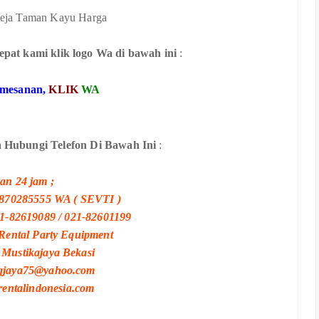
epat kami klik logo Wa di bawah ini
:
emesanan,
KLIK
WA
 Hubungi Telefon Di Bawah Ini
:
an 24 jam ;
7870285555 WA ( SEVTI )
21-82619089 / 021-82601199
Rental Party Equipment
40 Mustikajaya Bekasi
ngjaya75@yahoo.com
grentalindonesia.com