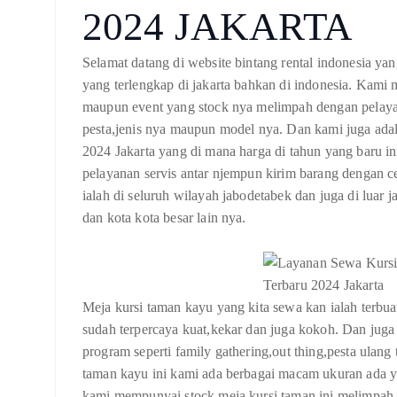
2024 JAKARTA
Selamat datang di website bintang rental indonesia ya
yang terlengkap di jakarta bahkan di indonesia. Kami 
maupun event yang stock nya melimpah dengan pelayan
pesta,jenis nya maupun model nya. Dan kami juga a
2024 Jakarta yang di mana harga di tahun yang baru ini
pelayanan servis antar njempun kirim barang dengan c
ialah di seluruh wilayah jabodetabek dan juga di lua
dan kota kota besar lain nya.
Meja kursi taman kayu yang kita sewa kan ialah terbuat
sudah terpercaya kuat,kekar dan juga kokoh. Dan juga 
program seperti family gathering,out thing,pesta ulang
taman kayu ini kami ada berbagai macam ukuran ada y
kami mempunyai stock meja kursi taman ini melimpah ya