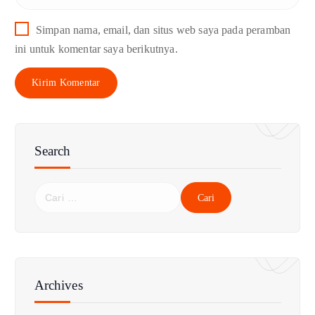
Simpan nama, email, dan situs web saya pada peramban
ini untuk komentar saya berikutnya.
Search
C
a
r
i
u
n
Archives
t
u