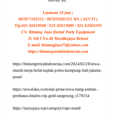
bawah ini
:
Layanan 24 jam ;
087877185555 / 087870285555 WA ( SEVTI )
Tlp.021-82619088 / 021-82619089 / 021-82601199
CV. Bintang Jaya Rental Party Equipment
Jl. Siti I No.40 Mustikajaya Bekasi
E-mail. bintangjaya75@yahoo.com
https://bintangrentalindonesia.com
https://bintangrentalindonesia.com/2024/02/28/sewa-
murah-meja-bulat-taplak-polos-kampung-bali-jakarta-
pusat/
https://sewalaku.com/alat-pesta/sewa-tiang-antrian-
pembatas-bludru-vip-gold-tangerang_i178154
https://suryajaya.top/category/rope-stand/