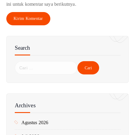
ini untuk komentar saya berikutnya.
Search
C
a
r
i
u
n
Archives
t
u
Agustus 2026
k
: