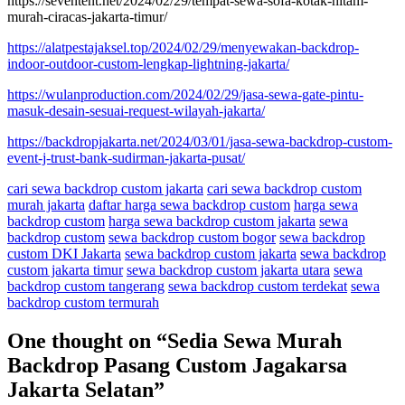
https://seventent.net/2024/02/29/tempat-sewa-sofa-kotak-hitam-
murah-ciracas-jakarta-timur/
https://alatpestajaksel.top/2024/02/29/menyewakan-backdrop-
indoor-outdoor-custom-lengkap-lightning-jakarta/
https://wulanproduction.com/2024/02/29/jasa-sewa-gate-pintu-
masuk-desain-sesuai-request-wilayah-jakarta/
https://backdropjakarta.net/2024/03/01/jasa-sewa-backdrop-custom-
event-j-trust-bank-sudirman-jakarta-pusat/
cari sewa backdrop custom jakarta
cari sewa backdrop custom
murah jakarta
daftar harga sewa backdrop custom
harga sewa
backdrop custom
harga sewa backdrop custom jakarta
sewa
backdrop custom
sewa backdrop custom bogor
sewa backdrop
custom DKI Jakarta
sewa backdrop custom jakarta
sewa backdrop
custom jakarta timur
sewa backdrop custom jakarta utara
sewa
backdrop custom tangerang
sewa backdrop custom terdekat
sewa
backdrop custom termurah
One thought on “
Sedia Sewa Murah
Backdrop Pasang Custom Jagakarsa
Jakarta Selatan
”