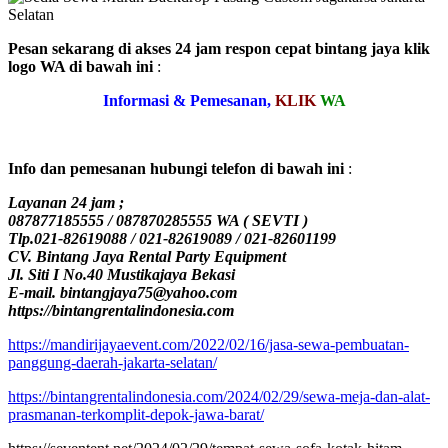
Pesan sekarang di akses 24 jam respon cepat bintang jaya klik
logo WA di bawah ini
:
Informasi & Pemesanan,
KLIK
WA
Info dan pemesanan hubungi telefon di bawah ini
:
Layanan 24 jam ;
087877185555 / 087870285555 WA ( SEVTI )
Tlp.021-82619088 / 021-82619089 / 021-82601199
CV. Bintang Jaya Rental Party Equipment
Jl. Siti I No.40 Mustikajaya Bekasi
E-mail. bintangjaya75@yahoo.com
https://bintangrentalindonesia.com
https://mandirijayaevent.com/2022/02/16/jasa-sewa-pembuatan-
panggung-daerah-jakarta-selatan/
https://bintangrentalindonesia.com/2024/02/29/sewa-meja-dan-alat-
prasmanan-terkomplit-depok-jawa-barat/