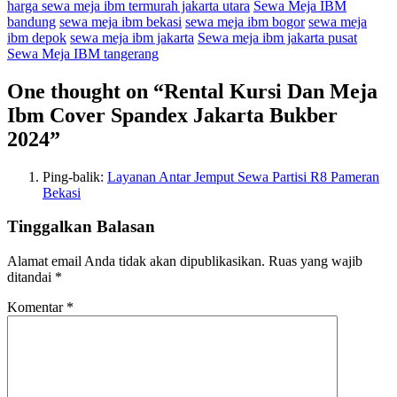
harga sewa meja ibm termurah jakarta utara
Sewa Meja IBM
bandung
sewa meja ibm bekasi
sewa meja ibm bogor
sewa meja
ibm depok
sewa meja ibm jakarta
Sewa meja ibm jakarta pusat
Sewa Meja IBM tangerang
One thought on “
Rental Kursi Dan Meja
Ibm Cover Spandex Jakarta Bukber
2024
”
Ping-balik:
Layanan Antar Jemput Sewa Partisi R8 Pameran
Bekasi
Tinggalkan Balasan
Alamat email Anda tidak akan dipublikasikan.
Ruas yang wajib
ditandai
*
Komentar
*