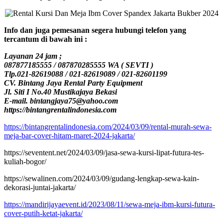
Info dan juga pemesanan segera hubungi telefon yang
tercantum di bawah ini :
Layanan 24 jam ;
087877185555 / 087870285555 WA ( SEVTI )
Tlp.021-82619088 / 021-82619089 / 021-82601199
CV. Bintang Jaya Rental Party Equipment
Jl. Siti I No.40 Mustikajaya Bekasi
E-mail. bintangjaya75@yahoo.com
https://bintangrentalindonesia.com
https://bintangrentalindonesia.com/2024/03/09/rental-murah-sewa-
meja-bar-cover-hitam-maret-2024-jakarta/
https://seventent.net/2024/03/09/jasa-sewa-kursi-lipat-futura-tes-
kuliah-bogor/
https://sewalinen.com/2024/03/09/gudang-lengkap-sewa-kain-
dekorasi-juntai-jakarta/
https://mandirijayaevent.id/2023/08/11/sewa-meja-ibm-kursi-futura-
cover-putih-ketat-jakarta/