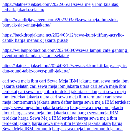
https://alatpestajaksel.com/2022/05/31/sewa-meja-ibm-kualitas-
terbaik-jakarta-selatan/
https://mandirijayaevent.com/2023/03/09/sewa-meja-ibm-stok-
banyak-siap-antar-jakarta/
https://backdropjakarta.net/2024/03/12/sewa-kursi-tiffany-acrylic-
cantik-harga-menarik-jakarta-pusat/
https://wulanproduction.com/2024/03/09/sewa-lampu-cafe-gantung-
event-pondok-indah-jakarta-selatan/
https://alatpestajaksel.top/2024/03/12/sewa-set-kursi-tiffany-acrylic-
dan-round-table-cover-putih-jakarta/
cari sewa meja ibm
cari Sewa Meja IBM jakarta
cari sewa meja ibm
jakarta selatan
cari sewa meja ibm jakarta utara
cari sewa meja ibm
terdekat
cari sewa meja ibm terdekat jakarta selatan
cari sewa meja
ibm terdekat jakarta utara
cari sewa meja ibm termurah
cari sewa
meja ibmtermurah jakarta utara
daftar harga sewa meja IBM terdekat
harga sewa meja ibm jakarta selatan
harga sewa meja ibm jakarta
timur
harga sewa meja ibm jakarta utara
harga sewa meja IBM
terdakat
harga Sewa Meja IBM terdekat
harga sewa meja ibm
terdekat jakarta
harga sewa meja ibm terdekat jakarta utara
harga
Sewa Meja IBM termurah
harga sewa meja ibm termurah jakarta