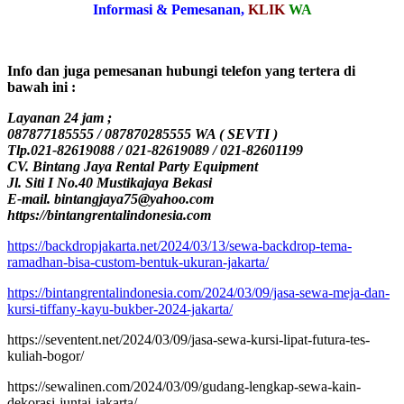
Informasi & Pemesanan,
KLIK
WA
Info dan juga pemesanan hubungi telefon yang tertera di
bawah ini :
Layanan 24 jam ;
087877185555 / 087870285555 WA ( SEVTI )
Tlp.021-82619088 / 021-82619089 / 021-82601199
CV. Bintang Jaya Rental Party Equipment
Jl. Siti I No.40 Mustikajaya Bekasi
E-mail. bintangjaya75@yahoo.com
https://bintangrentalindonesia.com
https://backdropjakarta.net/2024/03/13/sewa-backdrop-tema-
ramadhan-bisa-custom-bentuk-ukuran-jakarta/
https://bintangrentalindonesia.com/2024/03/09/jasa-sewa-meja-dan-
kursi-tiffany-kayu-bukber-2024-jakarta/
https://seventent.net/2024/03/09/jasa-sewa-kursi-lipat-futura-tes-
kuliah-bogor/
https://sewalinen.com/2024/03/09/gudang-lengkap-sewa-kain-
dekorasi-juntai-jakarta/