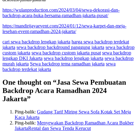
https://wulanproduction.com/2024/03/04/sewa-dekorasi-dan-
backdrop-acara-buka-bersama-ramadhan-jakarta-pusat/
https://mandirijayaevent.com/2024/01/12/sewa-karpet-dan-meja-
lesehan-event-ramadhan-2024-jakarta/
cari sewa backdrop lengkap jakarta
harga sewa backdrop terdekat
jakarta
sewa backdrop backdround panggung jakarta
sewa backdrop
custom jakarta
sewa backdrop custom jakarta pusat
sewa backdrop
lengkap DKI Jakarta
sewa backdrop lengkap jakarta
sewa backdrop
murah jakarta
Sewa backdrop tema ramadhan jakarta
sewa
backdrop terdekat jakarta
One thought on “
Jasa Sewa Pembuatan
Backdrop Acara Ramadhan 2024
Jakarta
”
Ping-balik:
Gudang Tarif Miring Sewa Sofa Kotak Set Meja
Kaca Jakarta
Ping-balik:
Menyewakan Backdrop Ramadhan Acara Bukber
JakartaRental dan Sewa Tenda Kerucut