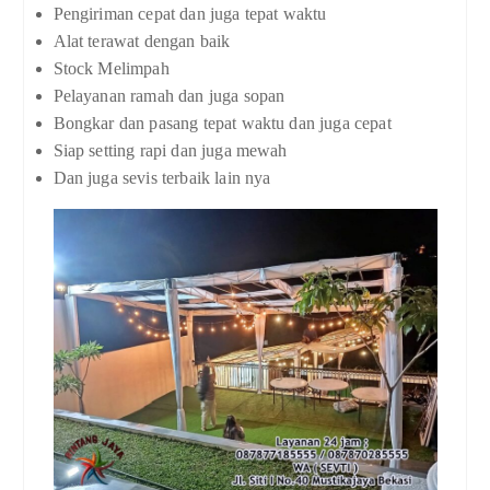
Pengiriman cepat dan juga tepat waktu
Alat terawat dengan baik
Stock Melimpah
Pelayanan ramah dan juga sopan
Bongkar dan pasang tepat waktu dan juga cepat
Siap setting rapi dan juga mewah
Dan juga sevis terbaik lain nya