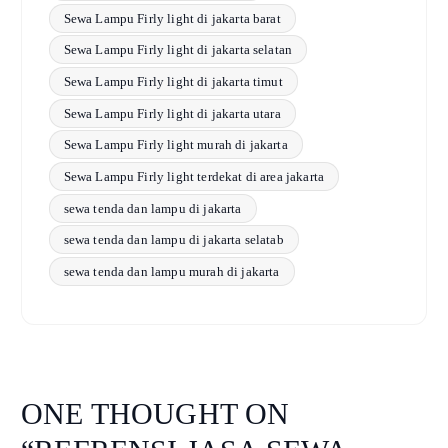
Sewa Lampu Firly light di jakarta barat
Sewa Lampu Firly light di jakarta selatan
Sewa Lampu Firly light di jakarta timut
Sewa Lampu Firly light di jakarta utara
Sewa Lampu Firly light murah di jakarta
Sewa Lampu Firly light terdekat di area jakarta
sewa tenda dan lampu di jakarta
sewa tenda dan lampu di jakarta selatab
sewa tenda dan lampu murah di jakarta
ONE THOUGHT ON