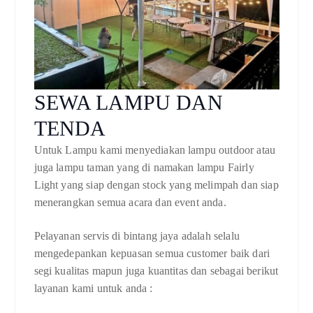
SEWA LAMPU DAN
TENDA
Untuk Lampu kami menyediakan lampu outdoor atau
juga lampu taman yang di namakan lampu Fairly
Light yang siap dengan stock yang melimpah dan siap
menerangkan semua acara dan event anda.
Pelayanan servis di bintang jaya adalah selalu
mengedepankan kepuasan semua customer baik dari
segi kualitas mapun juga kuantitas dan sebagai berikut
layanan kami untuk anda :