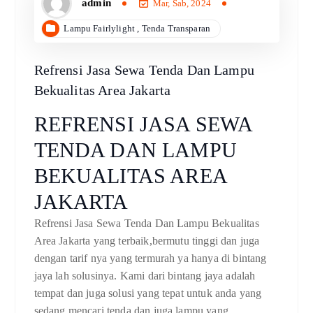
admin
Mar, Sab, 2024
Lampu Fairlylight
,
Tenda Transparan
Refrensi Jasa Sewa Tenda Dan Lampu
Bekualitas Area Jakarta
REFRENSI JASA SEWA
TENDA DAN LAMPU
BEKUALITAS AREA
JAKARTA
Refrensi Jasa Sewa Tenda Dan Lampu Bekualitas
Area Jakarta yang terbaik,bermutu tinggi dan juga
dengan tarif nya yang termurah ya hanya di bintang
jaya lah solusinya. Kami dari bintang jaya adalah
tempat dan juga solusi yang tepat untuk anda yang
sedang mencari tenda dan juga lampu yang