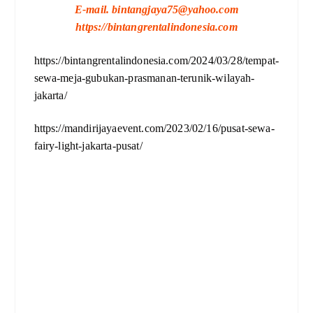
E-mail. bintangjaya75@yahoo.com
https://bintangrentalindonesia.com
https://bintangrentalindonesia.com/2024/03/28/tempat-
sewa-meja-gubukan-prasmanan-terunik-wilayah-
jakarta/
https://mandirijayaevent.com/2023/02/16/pusat-sewa-
fairy-light-jakarta-pusat/