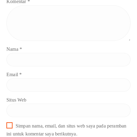
Komentar
*
Nama
*
Email
*
Situs Web
Simpan nama, email, dan situs web saya pada peramban
ini untuk komentar saya berikutnya.