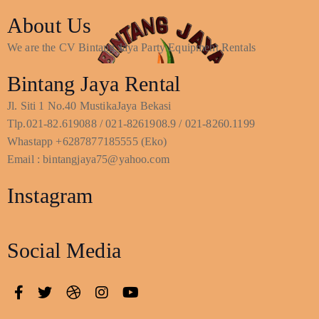
About Us
We are the CV Bintang Jaya Party Equipment Rentals
Bintang Jaya Rental
Jl. Siti 1 No.40 MustikaJaya Bekasi
Tlp.021-82.619088 / 021-8261908.9 / 021-8260.1199
Whastapp +6287877185555 (Eko)
Email : bintangjaya75@yahoo.com
Instagram
Social Media