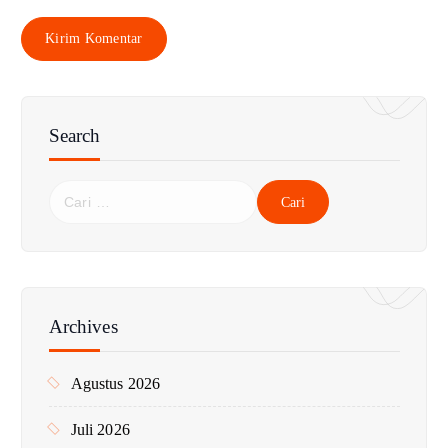
Search
C
a
r
i
u
n
Archives
t
u
Agustus 2026
k
:
Juli 2026