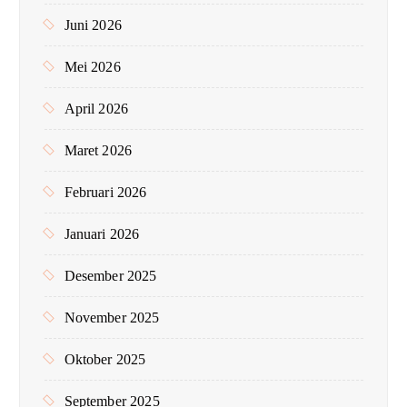
Juni 2026
Mei 2026
April 2026
Maret 2026
Februari 2026
Januari 2026
Desember 2025
November 2025
Oktober 2025
September 2025