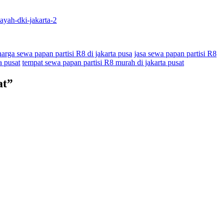
layah-dki-jakarta-2
harga sewa papan partisi R8 di jakarta pusa
jasa sewa papan partisi R8
a pusat
tempat sewa papan partisi R8 murah di jakarta pusat
at
”