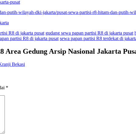
karta-pusat
dan-putih-wilayah-dki-jakarta/pusat-sewa-partisi-r8-hitam-dan-putih-wi
karta
tisi R8 di jakarta pusat
gudang sewa papan partisi R8 di jakarta pusat
pan partisi R8 di jakarta pusat
sewa papan partisi R8 terdekat di jakart
R8 Area Gedung Arsip Nasional Jakarta Pus
ranji Bekasi
dai
*