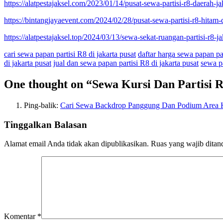
https://alatpestajaksel.com/2023/01/14/pusat-sewa-partisi-r8-daerah-ja
https://bintangjayaevent.com/2024/02/28/pusat-sewa-partisi-r8-hitam-
https://alatpestajaksel.top/2024/03/13/sewa-sekat-ruangan-partisi-r8-ja
cari sewa papan partisi R8 di jakarta pusat
daftar harga sewa papan par
di jakarta pusat
jual dan sewa papan partisi R8 di jakarta pusat
sewa pa
One thought on “
Sewa Kursi Dan Partisi 
Ping-balik:
Cari Sewa Backdrop Panggung Dan Podium Area K
Tinggalkan Balasan
Alamat email Anda tidak akan dipublikasikan.
Ruas yang wajib ditan
Komentar
*