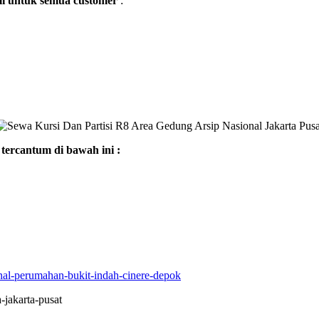
mi untuk semua customer
:
tercantum di bawah ini :
onal-perumahan-bukit-indah-cinere-depok
-jakarta-pusat