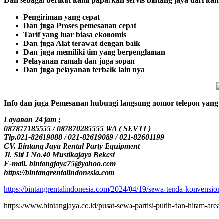
Dan sebagai berikut kami paparkan servis bintang jaya dari ka
Pengiriman yang cepat
Dan juga Proses pemesanan cepat
Tarif yang luar biasa ekonomis
Dan juga Alat terawat dengan baik
Dan juga memiliki tim yang berpenglaman
Pelayanan ramah dan juga sopan
Dan juga pelayanan terbaik lain nya
Info dan juga Pemesanan hubungi langsung nomor telepon yang 
Layanan 24 jam ;
087877185555 / 087870285555 WA ( SEVTI )
Tlp.021-82619088 / 021-82619089 / 021-82601199
CV. Bintang Jaya Rental Party Equipment
Jl. Siti I No.40 Mustikajaya Bekasi
E-mail. bintangjaya75@yahoo.com
https://bintangrentalindonesia.com
https://bintangrentalindonesia.com/2024/04/19/sewa-tenda-konvensi
https://www.bintangjaya.co.id/pusat-sewa-partisi-putih-dan-hitam-area