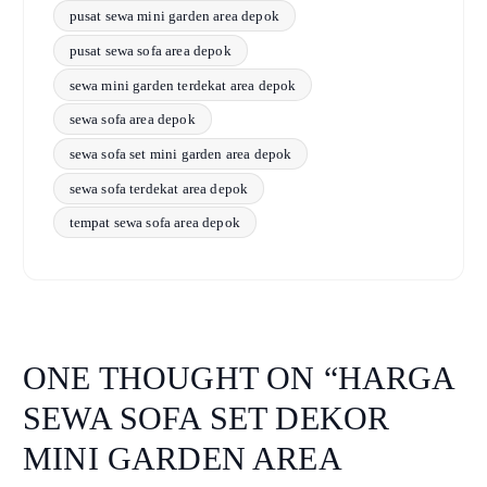
pusat sewa mini garden area depok
pusat sewa sofa area depok
sewa mini garden terdekat area depok
sewa sofa area depok
sewa sofa set mini garden area depok
sewa sofa terdekat area depok
tempat sewa sofa area depok
ONE THOUGHT ON “
HARGA
SEWA SOFA SET DEKOR
MINI GARDEN AREA