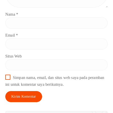
Nama
*
Email
*
Situs Web
Simpan nama, email, dan situs web saya pada peramban
ini untuk komentar saya berikutnya.