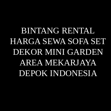
BINTANG RENTAL
HARGA SEWA SOFA SET
DEKOR MINI GARDEN
AREA MEKARJAYA
DEPOK
INDONESIA