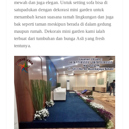
mewah dan juga elegan. Untuk setting sofa bisa di
satupadukan dengan dekorasi mini garden untuk
menambah kesan suasana ramah lingkungan dan juga
bak seperti taman meskipun berada di dalam gedung
maupun rumah. Dekorais mini garden kami ialah
terbuat dari tumbuhan dan bunga Asli yang fresh
tentunya.