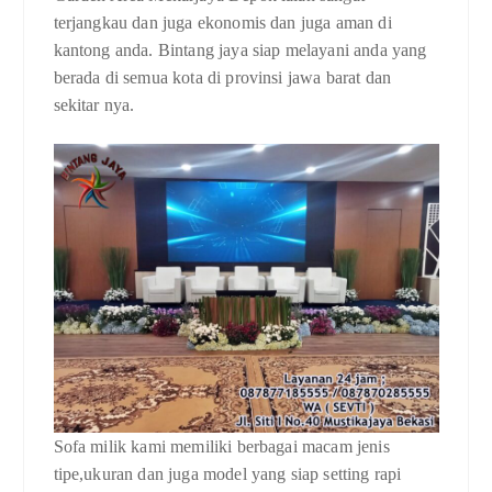
terjangkau dan juga ekonomis dan juga aman di
kantong anda. Bintang jaya siap melayani anda yang
berada di semua kota di provinsi jawa barat dan
sekitar nya.
Sofa milik kami memiliki berbagai macam jenis
tipe,ukuran dan juga model yang siap setting rapi