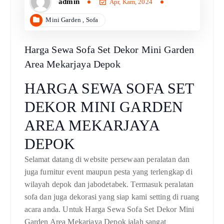
admin
Apr, Kam, 2024
Mini Garden
,
Sofa
Harga Sewa Sofa Set Dekor Mini Garden
Area Mekarjaya Depok
HARGA SEWA SOFA SET
DEKOR MINI GARDEN
AREA MEKARJAYA
DEPOK
Selamat datang di website persewaan peralatan dan
juga furnitur event maupun pesta yang terlengkap di
wilayah depok dan jabodetabek. Termasuk peralatan
sofa dan juga dekorasi yang siap kami setting di ruang
acara anda. Untuk Harga Sewa Sofa Set Dekor Mini
Garden Area Mekarjaya Depok ialah sangat