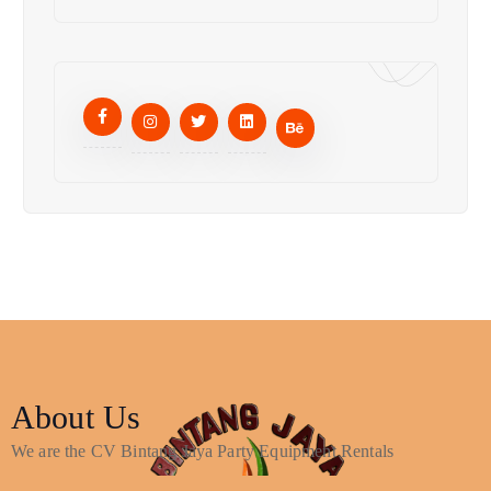
About Us
We are the CV Bintang Jaya Party Equipment Rentals