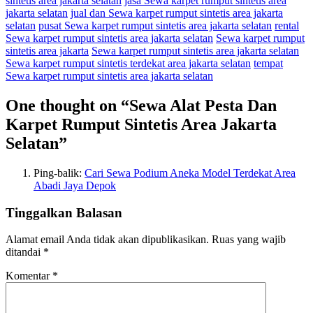
sintetis area jakarta selatan
jasa Sewa karpet rumput sintetis area
jakarta selatan
jual dan Sewa karpet rumput sintetis area jakarta
selatan
pusat Sewa karpet rumput sintetis area jakarta selatan
rental
Sewa karpet rumput sintetis area jakarta selatan
Sewa karpet rumput
sintetis area jakarta
Sewa karpet rumput sintetis area jakarta selatan
Sewa karpet rumput sintetis terdekat area jakarta selatan
tempat
Sewa karpet rumput sintetis area jakarta selatan
One thought on “
Sewa Alat Pesta Dan
Karpet Rumput Sintetis Area Jakarta
Selatan
”
Ping-balik:
Cari Sewa Podium Aneka Model Terdekat Area
Abadi Jaya Depok
Tinggalkan Balasan
Alamat email Anda tidak akan dipublikasikan.
Ruas yang wajib
ditandai
*
Komentar
*