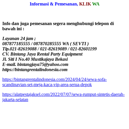
Informasi & Pemesanan,
KLIK
WA
Info dan juga pemesanan segera menghubungi telepon di
bawah ini :
Layanan 24 jam ;
087877185555 / 087870285555 WA ( SEVTI )
Tlp.021-82619088 / 021-82619089 / 021-82601199
CV. Bintang Jaya Rental Party Equipment
Jl. Siti I No.40 Mustikajaya Bekasi
E-mail. bintangjaya75@yahoo.com
https://bintangrentalindonesia.com
https://bintangrentalindonesia.com/2024/04/24/sewa-sofa-
scandinavian-set-meja-kaca-vip-area-serua-depok
https://alatpestajaksel.com/2022/07/07/sewa-rumput-sintetis-daerah-
jakarta-selatan