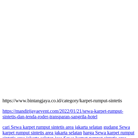
https://www.bintangjaya.co.id/category/karpet-rumput-sintetis
https://mandirijayaevent.com/2022/01/21/sewa-karpet-rumput-
sintetis-dan-tenda-roder-transparan-sangrila-hotel
cari Sewa karpet rumput sintetis area jakarta selatan
gudang Sewa
karpet rumput sintetis area jakarta selatan
harga Sewa karpet rumput