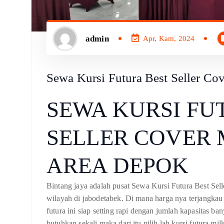
admin
Apr, Kam, 2024
Sewa Kursi Futura Best Seller C
SEWA KURSI FU
SELLER COVER
AREA DEPOK
Bintang jaya adalah pusat Sewa Kursi Futura Best Se
wilayah di jabodetabek. Di mana harga nya terjangkau 
futura ini siap setting rapi dengan jumlah kapasitas ba
butuhkan sekali maka dari itu pilih lah kursi futura m