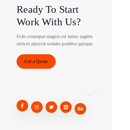
Ready To Start
Work With Us?
Felis consequat magnis est fames sagittis
ultrices placerat sodales porttitor quisque.
Get a Quote