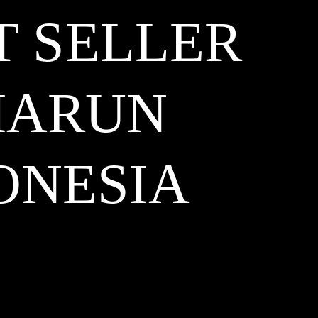
T SELLER
MARUN
ONESIA