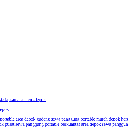
i-siap-antar-cinere-depok
depok
portable area depok
gudang sewa panggung portable murah depok
har
ok
pusat sewa panggung portable berkualitas area depok
sewa panggung