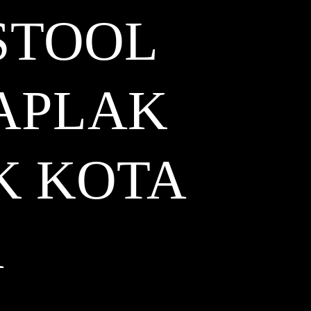
STOOL
APLAK
K KOTA
A