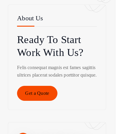
About Us
Ready To Start
Work With Us?
Felis consequat magnis est fames sagittis
ultrices placerat sodales porttitor quisque.
Get a Quote