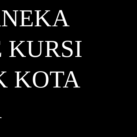
ANEKA
 KURSI
K KOTA
A