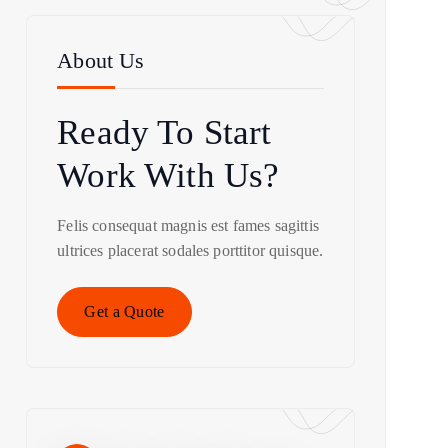
About Us
Ready To Start
Work With Us?
Felis consequat magnis est fames sagittis
ultrices placerat sodales porttitor quisque.
Get a Quote