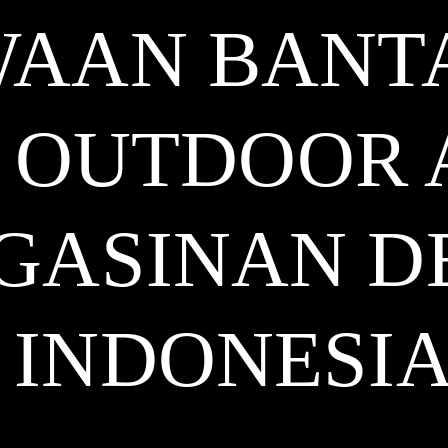
WAAN BANT
 OUTDOOR 
GASINAN D
INDONESI