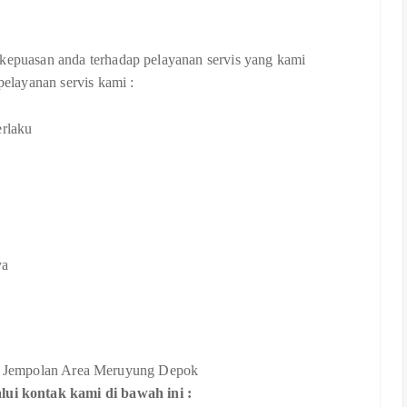
 kepuasan anda terhadap pelayanan servis yang kami
pelayanan servis kami :
erlaku
ya
lui kontak kami di bawah ini :