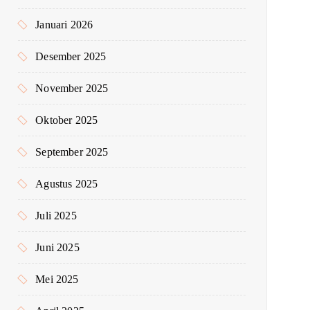
Januari 2026
Desember 2025
November 2025
Oktober 2025
September 2025
Agustus 2025
Juli 2025
Juni 2025
Mei 2025