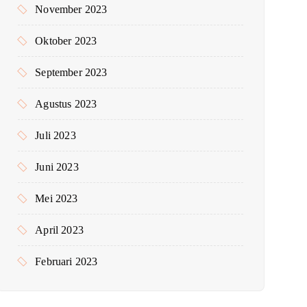
November 2023
Oktober 2023
September 2023
Agustus 2023
Juli 2023
Juni 2023
Mei 2023
April 2023
Februari 2023