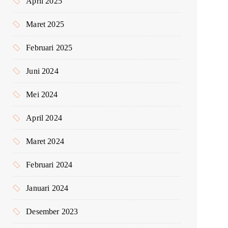
April 2025
Maret 2025
Februari 2025
Juni 2024
Mei 2024
April 2024
Maret 2024
Februari 2024
Januari 2024
Desember 2023