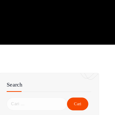
Search
C
a
r