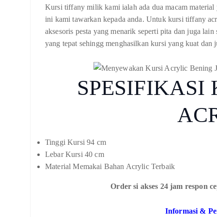
Kursi tiffany milik kami ialah ada dua macam material y
ini kami tawarkan kepada anda. Untuk kursi tiffany acry
aksesoris pesta yang menarik seperti pita dan juga lai
yang tepat sehingg menghasilkan kursi yang kuat dan 
SPESIFIKASI
AC
Tinggi Kursi 94 cm
Lebar Kursi 40 cm
Material Memakai Bahan Acrylic Terbaik
Order si akses 24 jam respon ce
Informasi & P