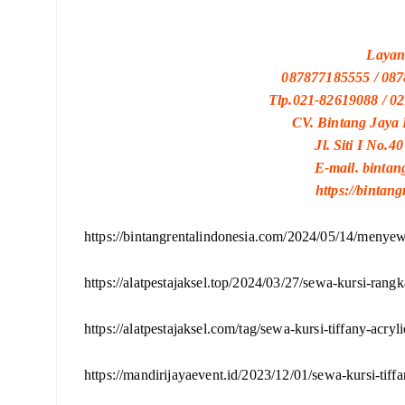
Layan
087877185555 / 08
Tlp.021-82619088 / 0
CV. Bintang Jaya 
Jl. Siti I No.
E-mail. binta
https://bintan
https://bintangrentalindonesia.com/2024/05/14/menye
https://alatpestajaksel.top/2024/03/27/sewa-kursi-rang
https://alatpestajaksel.com/tag/sewa-kursi-tiffany-acryli
https://mandirijayaevent.id/2023/12/01/sewa-kursi-tiff