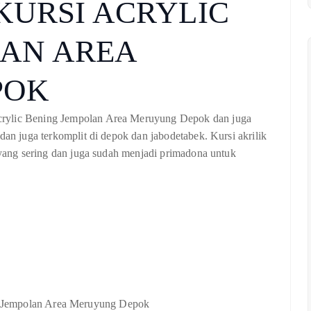
URSI ACRYLIC
LAN AREA
POK
crylic Bening Jempolan Area Meruyung Depok dan juga
dan juga terkomplit di depok dan jabodetabek. Kursi akrilik
y yang sering dan juga sudah menjadi primadona untuk