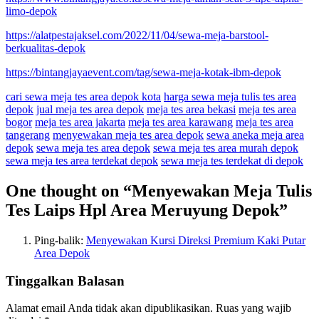
limo-depok
https://alatpestajaksel.com/2022/11/04/sewa-meja-barstool-
berkualitas-depok
https://bintangjayaevent.com/tag/sewa-meja-kotak-ibm-depok
cari sewa meja tes area depok kota
harga sewa meja tulis tes area
depok
jual meja tes area depok
meja tes area bekasi
meja tes area
bogor
meja tes area jakarta
meja tes area karawang
meja tes area
tangerang
menyewakan meja tes area depok
sewa aneka meja area
depok
sewa meja tes area depok
sewa meja tes area murah depok
sewa meja tes area terdekat depok
sewa meja tes terdekat di depok
One thought on “
Menyewakan Meja Tulis
Tes Laips Hpl Area Meruyung Depok
”
Ping-balik:
Menyewakan Kursi Direksi Premium Kaki Putar
Area Depok
Tinggalkan Balasan
Alamat email Anda tidak akan dipublikasikan.
Ruas yang wajib