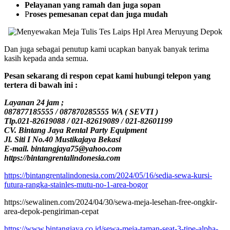
Pelayanan yang ramah dan juga sopan
P
roses pemesanan cepat dan juga mudah
Dan juga sebagai penutup kami ucapkan banyak banyak terima
kasih kepada anda semua.
Pesan sekarang di respon cepat kami hubungi telepon yang
tertera di bawah ini :
Layanan 24 jam ;
087877185555 / 087870285555 WA ( SEVTI )
Tlp.021-82619088 / 021-82619089 / 021-82601199
CV. Bintang Jaya Rental Party Equipment
Jl. Siti I No.40 Mustikajaya Bekasi
E-mail. bintangjaya75@yahoo.com
https://bintangrentalindonesia.com
https://bintangrentalindonesia.com/2024/05/16/sedia-sewa-kursi-
futura-rangka-stainles-mutu-no-1-area-bogor
https://sewalinen.com/2024/04/30/sewa-meja-lesehan-free-ongkir-
area-depok-pengiriman-cepat
https://www.bintangjaya.co.id/sewa-meja-taman-seat-3-tipe-alpha-