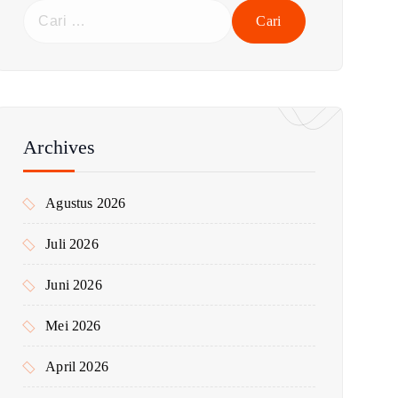
C
a
r
i
u
n
t
Archives
u
k
Agustus 2026
:
Juli 2026
Juni 2026
Mei 2026
April 2026