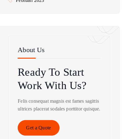
Februari 2023
About Us
Ready To Start
Work With Us?
Felis consequat magnis est fames sagittis
ultrices placerat sodales porttitor quisque.
Get a Quote