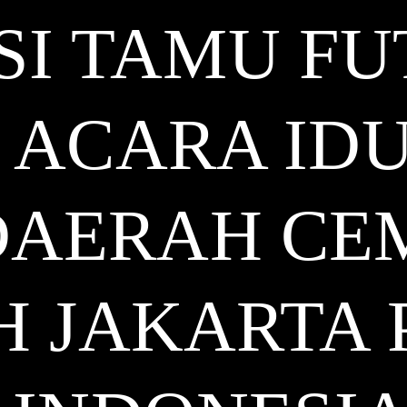
SI TAMU F
 ACARA ID
 DAERAH C
H JAKARTA 