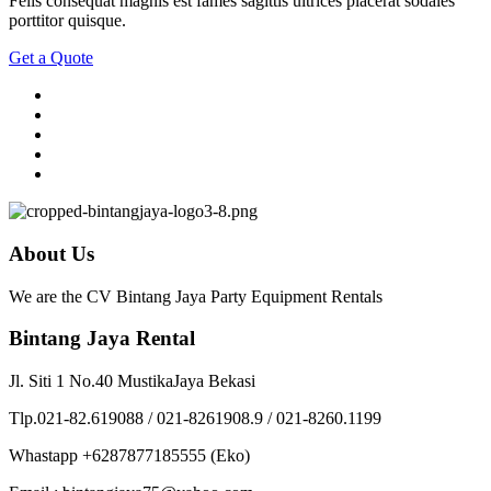
Felis consequat magnis est fames sagittis ultrices placerat sodales
porttitor quisque.
Get a Quote
About Us
We are the CV Bintang Jaya Party Equipment Rentals
Bintang Jaya Rental
Jl. Siti 1 No.40 MustikaJaya Bekasi
Tlp.021-82.619088 / 021-8261908.9 / 021-8260.1199
Whastapp +6287877185555 (Eko)