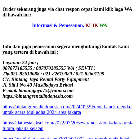
Order sekarang juga via chat respon cepat kami klik logo WA
di bawah ini :
Informasi & Pemesanan,
KLIK
WA
Info dan juga pemesanan segera menghubungi kontak kami
yang tertera di bawah ini :
Layanan 24 jam ;
087877185555 / 087870285555 WA ( SEVTI )
Tlp.021-82619088 / 021-82619089 / 021-82601199
CV. Bintang Jaya Rental Party Equipment
Jl. Siti I No.40 Mustikajaya Bekasi
E-mail. bintangjaya75@yahoo.com
https://bintangrentalindonesia.com
https://bintangrentalindonesia.com/2024/05/29/rental-aneka-tenda-
untuk-acara-idul-adha-2024-area-jakarta
https://alatpestajaksel.com/2022/07/20/sewa-meja-kotak-dan-kursi-
futura-jakarta-selatan
https://mandirijayaevent.com/2022/03/09/sewa-murah-meja-kotak-