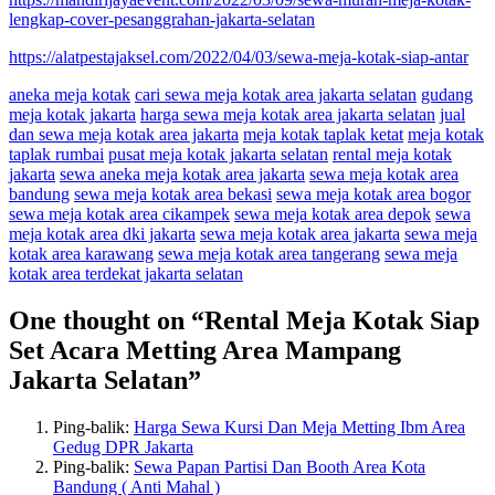
lengkap-cover-pesanggrahan-jakarta-selatan
https://alatpestajaksel.com/2022/04/03/sewa-meja-kotak-siap-antar
aneka meja kotak
cari sewa meja kotak area jakarta selatan
gudang
meja kotak jakarta
harga sewa meja kotak area jakarta selatan
jual
dan sewa meja kotak area jakarta
meja kotak taplak ketat
meja kotak
taplak rumbai
pusat meja kotak jakarta selatan
rental meja kotak
jakarta
sewa aneka meja kotak area jakarta
sewa meja kotak area
bandung
sewa meja kotak area bekasi
sewa meja kotak area bogor
sewa meja kotak area cikampek
sewa meja kotak area depok
sewa
meja kotak area dki jakarta
sewa meja kotak area jakarta
sewa meja
kotak area karawang
sewa meja kotak area tangerang
sewa meja
kotak area terdekat jakarta selatan
One thought on “
Rental Meja Kotak Siap
Set Acara Metting Area Mampang
Jakarta Selatan
”
Ping-balik:
Harga Sewa Kursi Dan Meja Metting Ibm Area
Gedug DPR Jakarta
Ping-balik:
Sewa Papan Partisi Dan Booth Area Kota
Bandung ( Anti Mahal )