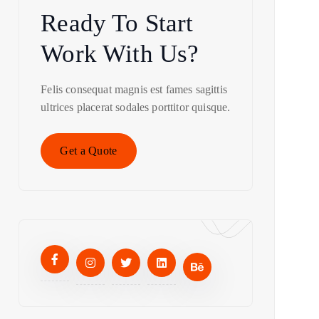
Ready To Start
Work With Us?
Felis consequat magnis est fames sagittis
ultrices placerat sodales porttitor quisque.
Get a Quote