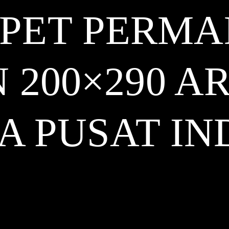
PET PERMA
 200×290 A
A PUSAT
IN