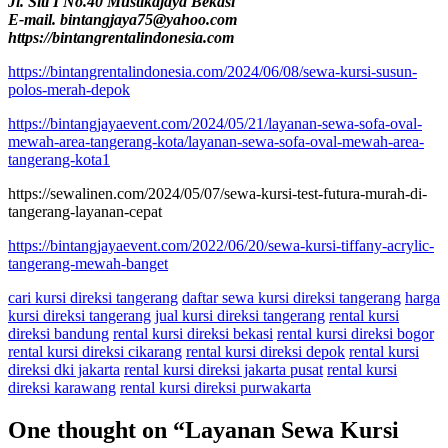
Jl. Siti I No.40 Mustikajaya Bekasi
E-mail. bintangjaya75@yahoo.com
https://bintangrentalindonesia.com
https://bintangrentalindonesia.com/2024/06/08/sewa-kursi-susun-
polos-merah-depok
https://bintangjayaevent.com/2024/05/21/layanan-sewa-sofa-oval-
mewah-area-tangerang-kota/layanan-sewa-sofa-oval-mewah-area-
tangerang-kota1
https://sewalinen.com/2024/05/07/sewa-kursi-test-futura-murah-di-
tangerang-layanan-cepat
https://bintangjayaevent.com/2022/06/20/sewa-kursi-tiffany-acrylic-
tangerang-mewah-banget
cari kursi direksi tangerang
daftar sewa kursi direksi tangerang
harga
kursi direksi tangerang
jual kursi direksi tangerang
rental kursi
direksi bandung
rental kursi direksi bekasi
rental kursi direksi bogor
rental kursi direksi cikarang
rental kursi direksi depok
rental kursi
direksi dki jakarta
rental kursi direksi jakarta pusat
rental kursi
direksi karawang
rental kursi direksi purwakarta
One thought on “
Layanan Sewa Kursi