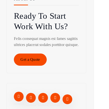
Ready To Start
Work With Us?
Felis consequat magnis est fames sagittis
ultrices placerat sodales porttitor quisque.
Get a Quote