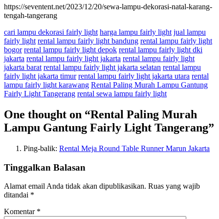
https://seventent.net/2023/12/20/sewa-lampu-dekorasi-natal-karang-
tengah-tangerang
cari lampu dekorasi fairly light
harga lampu fairly light
jual lampu
fairly light
rental lampu fairly light bandung
rental lampu fairly light
bogor
rental lampu fairly light depok
rental lampu fairly light dki
jakarta
rental lampu fairly light jakarta
rental lampu fairly light
jakarta barat
rental lampu fairly light jakarta selatan
rental lampu
fairly light jakarta timur
rental lampu fairly light jakarta utara
rental
lampu fairly light karawang
Rental Paling Murah Lampu Gantung
Fairly Light Tangerang
rental sewa lampu fairly light
One thought on “
Rental Paling Murah
Lampu Gantung Fairly Light Tangerang
”
Ping-balik:
Rental Meja Round Table Runner Marun Jakarta
Tinggalkan Balasan
Alamat email Anda tidak akan dipublikasikan.
Ruas yang wajib
ditandai
*
Komentar
*