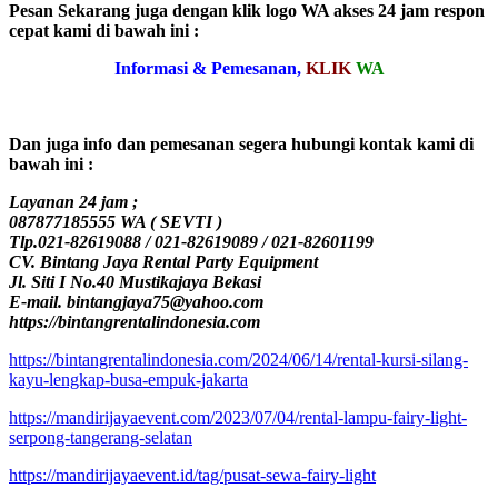
Pesan Sekarang juga dengan klik logo WA akses 24 jam respon
cepat kami di bawah ini :
Informasi & Pemesanan,
KLIK
WA
Dan juga info dan pemesanan segera hubungi kontak kami di
bawah ini :
Layanan 24 jam ;
087877185555 WA ( SEVTI )
Tlp.021-82619088 / 021-82619089 / 021-82601199
CV. Bintang Jaya Rental Party Equipment
Jl. Siti I No.40 Mustikajaya Bekasi
E-mail. bintangjaya75@yahoo.com
https://bintangrentalindonesia.com
https://bintangrentalindonesia.com/2024/06/14/rental-kursi-silang-
kayu-lengkap-busa-empuk-jakarta
https://mandirijayaevent.com/2023/07/04/rental-lampu-fairy-light-
serpong-tangerang-selatan
https://mandirijayaevent.id/tag/pusat-sewa-fairy-light