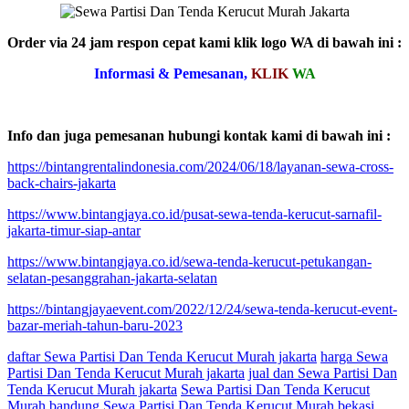
Order via 24 jam respon cepat kami klik logo WA di bawah ini :
Informasi & Pemesanan,
KLIK
WA
Info dan juga pemesanan hubungi kontak kami di bawah ini :
https://bintangrentalindonesia.com/2024/06/18/layanan-sewa-cross-
back-chairs-jakarta
https://www.bintangjaya.co.id/pusat-sewa-tenda-kerucut-sarnafil-
jakarta-timur-siap-antar
https://www.bintangjaya.co.id/sewa-tenda-kerucut-petukangan-
selatan-pesanggrahan-jakarta-selatan
https://bintangjayaevent.com/2022/12/24/sewa-tenda-kerucut-event-
bazar-meriah-tahun-baru-2023
daftar Sewa Partisi Dan Tenda Kerucut Murah jakarta
harga Sewa
Partisi Dan Tenda Kerucut Murah jakarta
jual dan Sewa Partisi Dan
Tenda Kerucut Murah jakarta
Sewa Partisi Dan Tenda Kerucut
Murah bandung
Sewa Partisi Dan Tenda Kerucut Murah bekasi