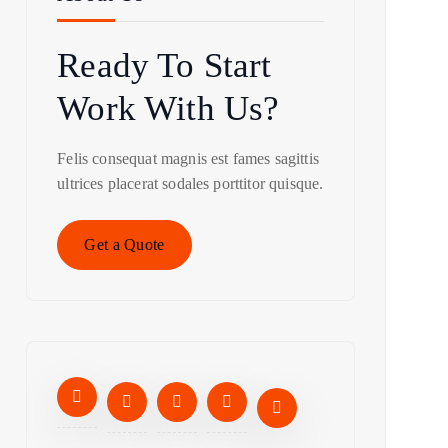
Ready To Start
Work With Us?
Felis consequat magnis est fames sagittis
ultrices placerat sodales porttitor quisque.
Get a Quote