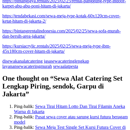
https://bintangjaya.rentals/2025/02/25/rental-panggung-type-indoor-
karpet-abu-abu-poni-hitam-di-jakarta/
https://tendabekasi.com/sewa-meja-type-kotak-60x120cm-cover-
ketat-hitam-di-jakarta-2/
https://bintangrentalindonesia.com/2025/02/25/sewa-sofa-murah-
dan-bersih-area-jakarta/
https://kursiacrylic.rentals/2025/02/25/sewa-meja-type-ibm-
45x180cm-cover-hitam-di-jakarta/
disewakanalatcatering
jasasewacateringlengkap
layanansewacateringmurah
sewaalatpesta
One thought on “
Sewa Alat Catering Set
Lengkap Piring, sendok, Garpu di
Jakarta
”
Ping-balik:
Sewa Tirai Hitam Lotto Dan Tirai Filamin Aneka
Warna di Jakarta
Ping-balik:
Pusat sewa cover atau sarung kursi futura beragam
model
Ping-balik:
Sewa Meja Test Single Set Kursi Futura Cover di