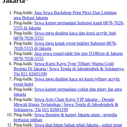
Jakarta
”
Ping-balik:
Jasa Sewa Backdrop Print Plexi Dan Lighting
area Bekasi Jakarta
Ping-balik:
Sewa karpet permadani hubungi kami 0878-7028-
5555 di Jakarta
Ping-balik:
Sewa meja dealing kaca dan kursi acrylic hub
0878-7028-5555
Ping-balik:
Sewa meja kotak event bukber hubungi 0878-
7028-5555 di Jakarta
Ping-balik:
Jasa sewa round table big size D180cm di Jakarta
0878-7028-5555
Ping-balik:
Sewa Kursi Kayu Type Tiffany Warna Gold
Berpita Di Jakarta | Sewa Tenda di Jabodetabek & Sekitarnya,
Tlp 021 82601199
Ping-balik:
Sewa meja dealing kaca set kursi tyffany acrylic
event hotel
Ping-balik:
Sewa karpet permadani coklat dan misty fan area
Jakarta
Ping-balik:
Sewa Arm Chair Kayu VIP Jakarta – Desain
Mewah Harga Terjangkau | Sewa Tenda di Jabodetabek &
Sekitarnya, Tlp 021 82601199
Ping-balik:
Sewa flooring & karpet Jakarta utara - tersedia
berbagai pilihan
Ping-balik:
Sewa tirai hitam bahan tebal Jakarta - solusi tepat