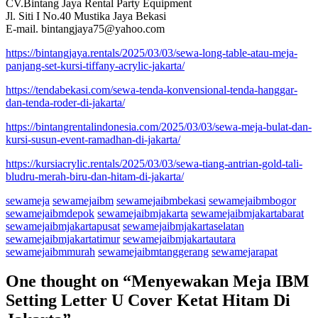
CV.Bintang Jaya Rental Party Equipment
Jl. Siti I No.40 Mustika Jaya Bekasi
E-mail. bintangjaya75@yahoo.com
https://bintangjaya.rentals/2025/03/03/sewa-long-table-atau-meja-
panjang-set-kursi-tiffany-acrylic-jakarta/
https://tendabekasi.com/sewa-tenda-konvensional-tenda-hanggar-
dan-tenda-roder-di-jakarta/
https://bintangrentalindonesia.com/2025/03/03/sewa-meja-bulat-dan-
kursi-susun-event-ramadhan-di-jakarta/
https://kursiacrylic.rentals/2025/03/03/sewa-tiang-antrian-gold-tali-
bludru-merah-biru-dan-hitam-di-jakarta/
sewameja
sewamejaibm
sewamejaibmbekasi
sewamejaibmbogor
sewamejaibmdepok
sewamejaibmjakarta
sewamejaibmjakartabarat
sewamejaibmjakartapusat
sewamejaibmjakartaselatan
sewamejaibmjakartatimur
sewamejaibmjakartautara
sewamejaibmmurah
sewamejaibmtanggerang
sewamejarapat
One thought on “
Menyewakan Meja IBM
Setting Letter U Cover Ketat Hitam Di