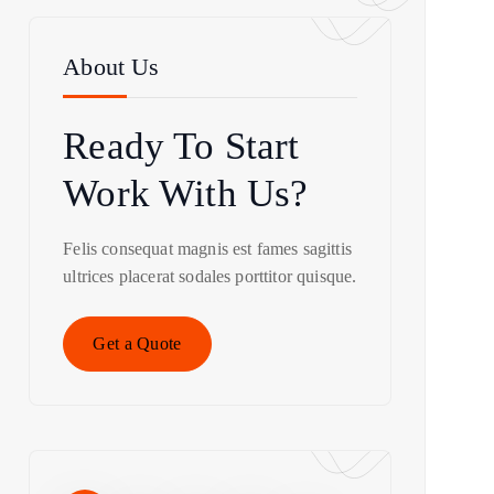
About Us
Ready To Start
Work With Us?
Felis consequat magnis est fames sagittis
ultrices placerat sodales porttitor quisque.
Get a Quote