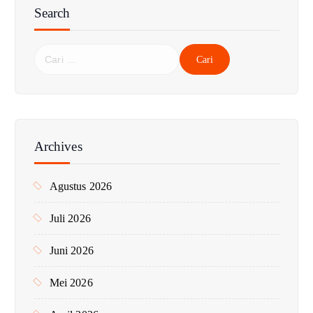
Search
C
a
r
i
u
n
Archives
t
u
Agustus 2026
k
:
Juli 2026
Juni 2026
Mei 2026