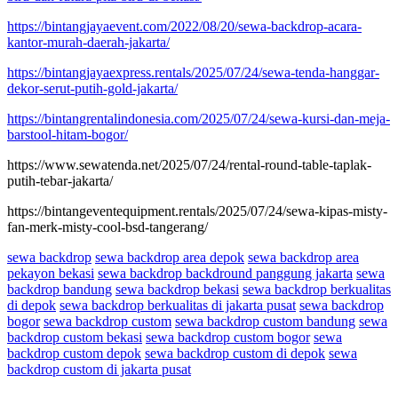
https://bintangjayaevent.com/2022/08/20/sewa-backdrop-acara-
kantor-murah-daerah-jakarta/
https://bintangjayaexpress.rentals/2025/07/24/sewa-tenda-hanggar-
dekor-serut-putih-gold-jakarta/
https://bintangrentalindonesia.com/2025/07/24/sewa-kursi-dan-meja-
barstool-hitam-bogor/
https://www.sewatenda.net/2025/07/24/rental-round-table-taplak-
putih-tebar-jakarta/
https://bintangeventequipment.rentals/2025/07/24/sewa-kipas-misty-
fan-merk-misty-cool-bsd-tangerang/
sewa backdrop
sewa backdrop area depok
sewa backdrop area
pekayon bekasi
sewa backdrop backdround panggung jakarta
sewa
backdrop bandung
sewa backdrop bekasi
sewa backdrop berkualitas
di depok
sewa backdrop berkualitas di jakarta pusat
sewa backdrop
bogor
sewa backdrop custom
sewa backdrop custom bandung
sewa
backdrop custom bekasi
sewa backdrop custom bogor
sewa
backdrop custom depok
sewa backdrop custom di depok
sewa
backdrop custom di jakarta pusat