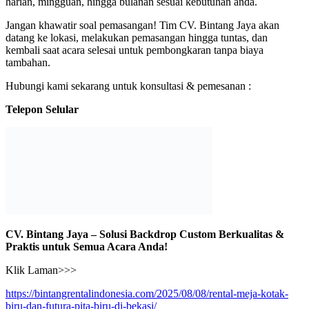
harian, mingguan, hingga bulanan sesuai kebutuhan anda.
Jangan khawatir soal pemasangan! Tim CV. Bintang Jaya akan
datang ke lokasi, melakukan pemasangan hingga tuntas, dan
kembali saat acara selesai untuk pembongkaran tanpa biaya
tambahan.
Hubungi kami sekarang untuk konsultasi & pemesanan :
Telepon Selular
CV. Bintang Jaya – Solusi Backdrop Custom Berkualitas &
Praktis untuk Semua Acara Anda!
Klik Laman>>>
https://bintangrentalindonesia.com/2025/08/08/rental-meja-kotak-
biru-dan-futura-pita-biru-di-bekasi/