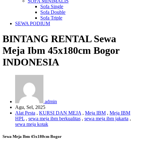
SOFA MINIMALIS
Sofa Single
Sofa Double
Sofa Triple
SEWA PODIUM
BINTANG RENTAL
Sewa
Meja Ibm 45x180cm Bogor
INDONESIA
admin
Agu, Sel, 2025
Alat Pesta
,
KURSI DAN MEJA
,
Meja IBM
,
Meja IBM
HPL
,
sewa meja ibm berkualitas
,
sewa meja ibm jakarta
,
sewa meja kotak
Sewa Meja Ibm 45x180cm Bogor