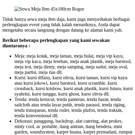
Tidak hanya sewa meja ibm daja, kami juga menyediakan berbagai
perlengkapan event yang tidak kalah menariknya, Anda dapat
mengetahu secara langsung dengan datang ke alamat kami yah.
Berikut beberapa perlengkapan yang kami sewakan
diantaranya :
Meja: meja kotak, meja taman, meja bulat, meja vip kayu,
meja vip kaca, meja lesehan, meja anak plastik, meja barstool,
meja test, meja dirmy, meja samping, meja sudut, meja oval,
meja partisi, meja rias dll.
Kursi: kursi tiffany, kursi olivia, kursi taman, kursi vip kayu
atau kursi jokowi, kursi barstool, kursi scramble, kursi
crossback, kursi krisbow, kursi anak plastik, kursi futura, kursi
syahrini, kursi tunggu, kursi ghost, kursi olivia dll.
Tenda: tenda kerucut, tenda pameran, tenda bazar, tenda
sailcloth atau tenda layar putih, tenda parasol, tenda riging,
tenda transparan, tenda roder, tenda plafon, tenda traktak,
tenda konvensional dll.
Dekorasi: panggung, backdrop, alat catering, alat prokes,
misty cool, ac portable, tiang antrian, tiang bendera, mini
garden, soundsystem, karpet buana, karpet permadani, rumput