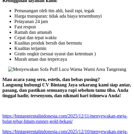
Keunggulan layanan kami:
Pemasangan oleh tim ahli, hasil rapi, tegak
Harga transparan: tidak ada biaya tersembunyi
Pelayanan 24 jam
Fast respon
Ramah dan amanah
Cepat dan tepat waktu
Kualitas produk bersih dan bermutu
Kualitas terjamin
Gratis ongkir (sesuai syarat dan ketentuan )
Murah aman dan terpercaya
Mau acara yang seru, estetis, dan bebas pusing?
Langsung hubungi CV Bintang Jaya sekarang kami siap antar,
pasang, dan pastikan semuanya rapi sebelum tamu tiba. Anda
tinggal hadir, tersenyum, dan nikmati hari istimewa Anda!
https://bintangrentalindonesia.com/2025/12/11/menyewakan-meja-
bulat-tebar-hitam-runner-gold-bekasi/
https://bintangrentalindonesia.com/2025/12/10/menyewakan-meja-