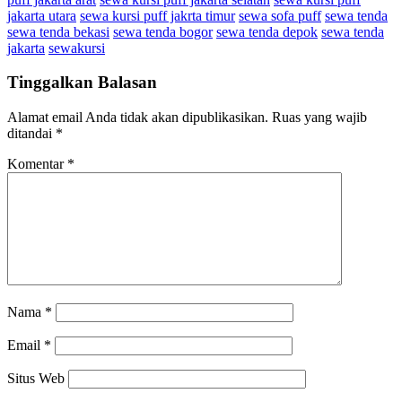
jakarta utara
sewa kursi puff jakrta timur
sewa sofa puff
sewa tenda
sewa tenda bekasi
sewa tenda bogor
sewa tenda depok
sewa tenda
jakarta
sewakursi
Tinggalkan Balasan
Alamat email Anda tidak akan dipublikasikan.
Ruas yang wajib
ditandai
*
Komentar
*
Nama
*
Email
*
Situs Web