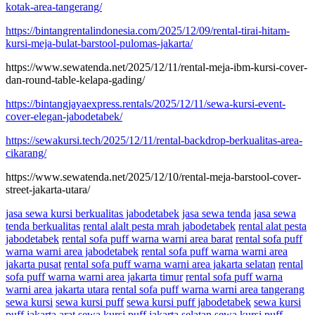
kotak-area-tangerang/
https://bintangrentalindonesia.com/2025/12/09/rental-tirai-hitam-
kursi-meja-bulat-barstool-pulomas-jakarta/
https://www.sewatenda.net/2025/12/11/rental-meja-ibm-kursi-cover-
dan-round-table-kelapa-gading/
https://bintangjayaexpress.rentals/2025/12/11/sewa-kursi-event-
cover-elegan-jabodetabek/
https://sewakursi.tech/2025/12/11/rental-backdrop-berkualitas-area-
cikarang/
https://www.sewatenda.net/2025/12/10/rental-meja-barstool-cover-
street-jakarta-utara/
jasa sewa kursi berkualitas jabodetabek
jasa sewa tenda
jasa sewa
tenda berkualitas
rental alalt pesta mrah jabodetabek
rental alat pesta
jabodetabek
rental sofa puff warna warni area barat
rental sofa puff
warna warni area jabodetabek
rental sofa puff warna warni area
jakarta pusat
rental sofa puff warna warni area jakarta selatan
rental
sofa puff warna warni area jakarta timur
rental sofa puff warna
warni area jakarta utara
rental sofa puff warna warni area tangerang
sewa kursi
sewa kursi puff
sewa kursi puff jabodetabek
sewa kursi
puff jakarta arat
sewa kursi puff jakarta selatan
sewa kursi puff