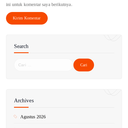
ini untuk komentar saya berikutnya.
Search
C
a
r
i
u
n
Archives
t
u
Agustus 2026
k
: