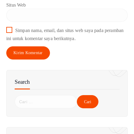
Situs Web
Simpan nama, email, dan situs web saya pada peramban
ini untuk komentar saya berikutnya.
Search
C
a
r
i
u