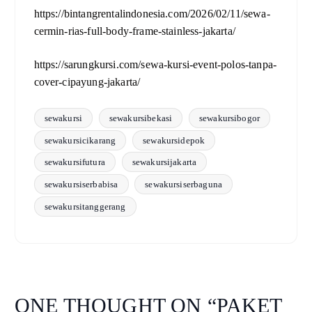
https://bintangrentalindonesia.com/2026/02/11/sewa-
cermin-rias-full-body-frame-stainless-jakarta/
https://sarungkursi.com/sewa-kursi-event-polos-tanpa-
cover-cipayung-jakarta/
sewakursi
sewakursibekasi
sewakursibogor
sewakursicikarang
sewakursidepok
sewakursifutura
sewakursijakarta
sewakursiserbabisa
sewakursiserbaguna
sewakursitanggerang
ONE THOUGHT ON “
PAKET