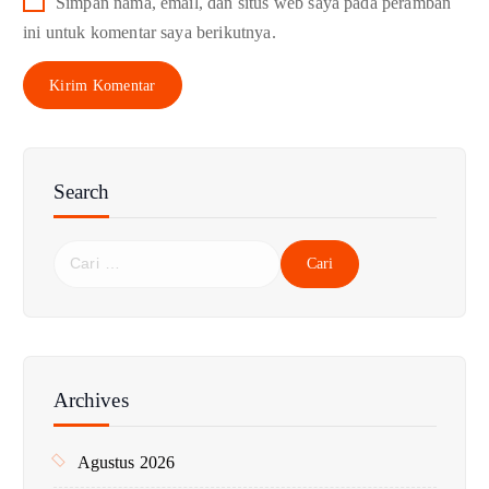
Simpan nama, email, dan situs web saya pada peramban
ini untuk komentar saya berikutnya.
Search
C
a
r
i
u
n
Archives
t
u
Agustus 2026
k