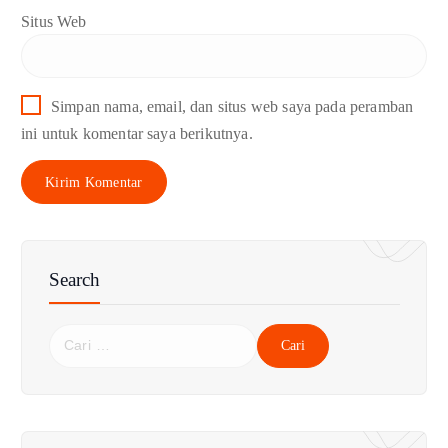
Situs Web
Simpan nama, email, dan situs web saya pada peramban
ini untuk komentar saya berikutnya.
Search
C
a
r
i
u