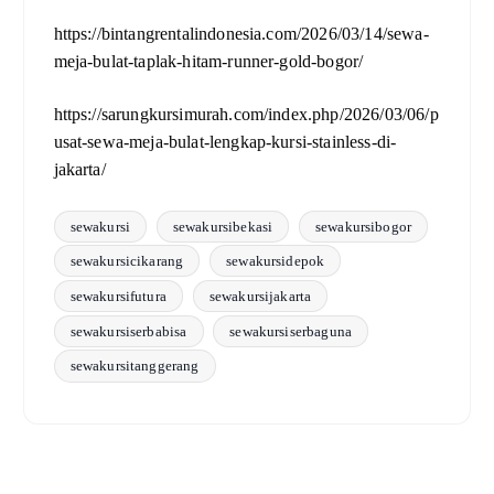
https://bintangrentalindonesia.com/2026/03/14/sewa-
meja-bulat-taplak-hitam-runner-gold-bogor/
https://sarungkursimurah.com/index.php/2026/03/06/p
usat-sewa-meja-bulat-lengkap-kursi-stainless-di-
jakarta/
sewakursi
sewakursibekasi
sewakursibogor
sewakursicikarang
sewakursidepok
sewakursifutura
sewakursijakarta
sewakursiserbabisa
sewakursiserbaguna
sewakursitanggerang