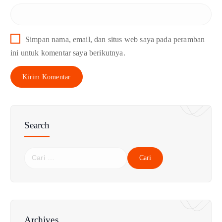
Simpan nama, email, dan situs web saya pada peramban
ini untuk komentar saya berikutnya.
Search
C
a
r
i
u
n
Archives